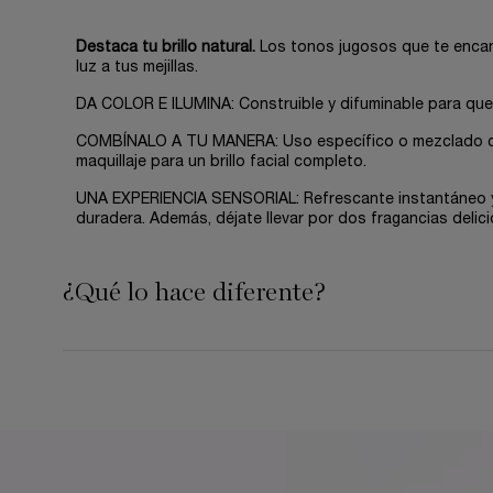
Destaca tu brillo natural.
Los tonos jugosos que te encan
luz a tus mejillas.
DA COLOR E ILUMINA: Construible y difuminable para que 
COMBÍNALO A TU MANERA: Uso específico o mezclado co
maquillaje para un brillo facial completo.
UNA EXPERIENCIA SENSORIAL: Refrescante instantáneo y
duradera. Además, déjate llevar por dos fragancias delic
¿Qué lo hace diferente?
PDP Description Section Accordion on Mobile
How To Apply