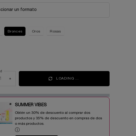
cionar un formato
Bronces
Oros
Rosas
cionado
ey Glaze, 1 of 1
ad
+
LOADING ...
SUMMER VIBES​
Obtén un 30% de descuento al comprar dos
productos y 35% de descuento en compras de dos
o más productos.​
ⓘ