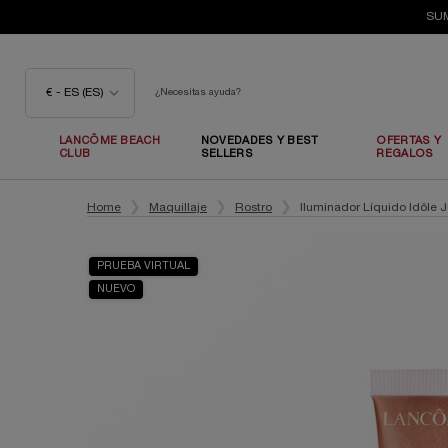
SUM
€ - ES (ES)
¿Necesitas ayuda?
LANCÔME BEACH
NOVEDADES Y BEST
OFERTAS Y
CLUB
SELLERS
REGALOS
Contenido principal
Home
Maquillaje
Rostro
Iluminador Líquido Idôle 
PRUEBA VIRTUAL
NUEVO