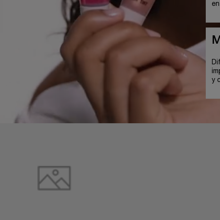
en
M
Di
im
y 