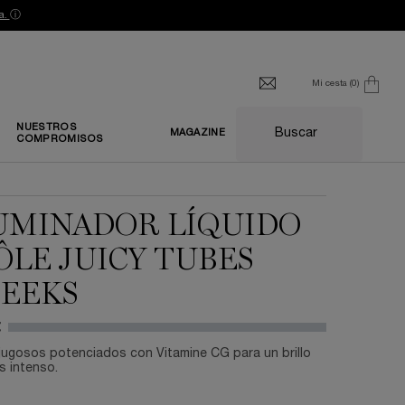
a.
ⓘ
Mi cesta
0
0 producto
NUESTROS
Buscar
MAGAZINE
COMPROMISOS
UMINADOR LÍQUIDO
ÔLE JUICY TUBES
EEKS
€
jugosos potenciados con Vitamine CG para un brillo
s intenso.