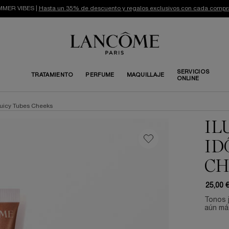
MER VIBES |
Hasta un 35% de descuento y regalos exclusivos con cada compr
SERVICIOS
TRATAMIENTO
PERFUME
MAQUILLAJE
ONLINE
Juicy Tubes Cheeks
IL
ID
CH
25,00 
Tonos 
aún má