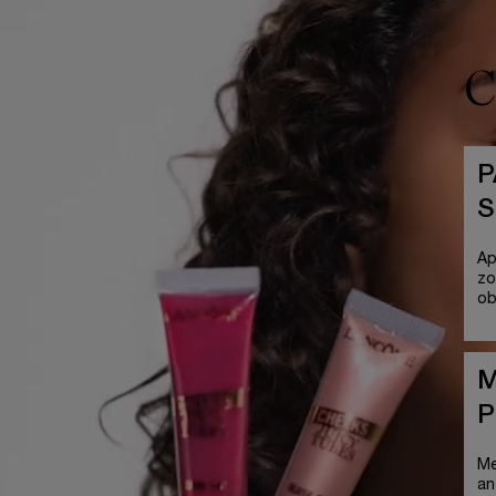
C
P
S
Ap
zo
ob
M
P
Me
an