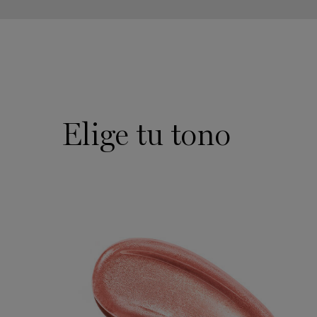
pdp-section-makeup-shade-layout
Elige tu tono