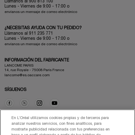
Llámanos al 900 813 100
Lunes - Viernes de 9:00 - 17:00
o
envíanos un mensaje de correo electrónico
¿NECESITAS AYUDA CON TU PEDIDO?
Llámanos al 911 235 771
Lunes - Viernes de 9:00 - 17:00 o
envíanos un mensaje de correo electrónico
INFORMACIÓN DEL FABRICANTE
LANCOME PARIS
14, rue Royale - 75008 Paris France
lancome@es.oaccare.com
SÍGUENOS
Opción de compra
En L’Oréal utilizamos cookies propias y de terceros para
analizar nuestros servicios, con fines analíticos, para
mostrarte publicidad relacionada con tus preferencias en
€ - ES (ES)