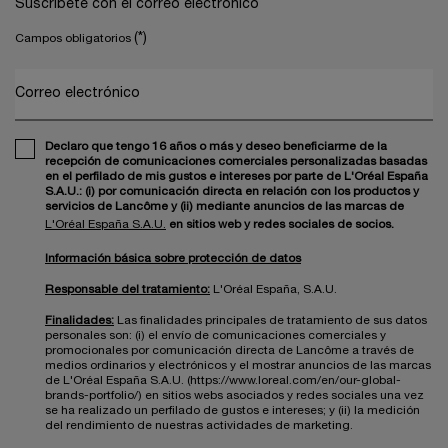
Suscríbete con el correo electrónico
(*)
Campos obligatorios
Correo electrónico
Declaro que tengo 16 años o más y deseo beneficiarme de la
recepción de comunicaciones comerciales personalizadas basadas
en el perfilado de mis gustos e intereses por parte de L'Oréal España
S.A.U.: (i) por comunicación directa en relación con los productos y
servicios de Lancôme y (ii) mediante anuncios de las marcas de
L'Oréal España S.A.U.
en sitios web y redes sociales de socios.
Información básica sobre protección de datos
Responsable del tratamiento:
L'Oréal España, S.A.U.
Finalidades:
Las finalidades principales de tratamiento de sus datos
personales son: (i) el envío de comunicaciones comerciales y
promocionales por comunicación directa de Lancôme a través de
medios ordinarios y electrónicos y el mostrar anuncios de las marcas
de L'Oréal España S.A.U. (https://www.loreal.com/en/our-global-
brands-portfolio/) en sitios webs asociados y redes sociales una vez
se ha realizado un perfilado de gustos e intereses; y (ii) la medición
del rendimiento de nuestras actividades de marketing.