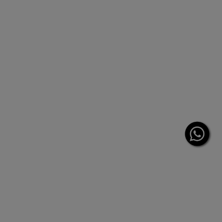
Leche limpiadora facial reconfortante. Pieles secas
Seleccionar un formato
65,00 €
LOADING ...
BESTSELLER