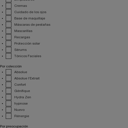
Cremas
Cuidado de los ojos
Base de maquillaje
Máscaras de pestañas
Mascarillas
Recargas
Protección solar
Sérums
Tónicos Faciales
Por colección
Absolue
Absolue l’Extrait
Confort
Génifique
Hydra Zen
hypnose
Nuevo
Rénergie
Por preocupación