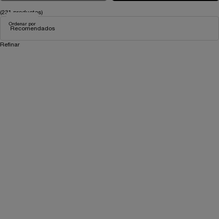
(231 productos)
Ordenar por
Refinar
Filtros
EDICIÓN LIMITADA
-35%