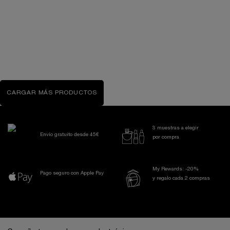
HYDRA ZEN CREMA HIDRATANTE DE NOCHE
Crema de noche hidratante antiestrés
Un formato disponible
50 ml
64,00 €
CARGAR MÁS PRODUCTOS
LOADING ...
3 muestras a elegir
Envío gratuito desde 45€
por compra
My Rewards: -20%
Pago seguro con Apple Pay
y regalo cada 2 compras
Navegación a pie de página