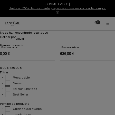
SUMMER VIBES |
Hasta un 35% de descuento y regalos exclusivos con cada compra.
ⓘ
0
Mi
0 producto
cesta
Contenido principal
No se han encontrado resultados
Refinar por
Volver
Rango de precio
Precio mínimo
Precio máximo
Precio
0,00 €
636,00 €
Filtrar
Recargable
Nuevo
Edición Limitada
Best Seller
Por tipo de producto
Cuidado del cuerpo
Limpiadores