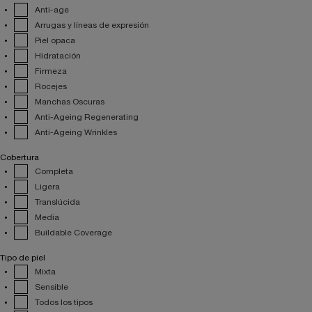
Anti-age
Arrugas y líneas de expresión
Piel opaca
Hidratación
Firmeza
Rocejes
Manchas Oscuras
Anti-Ageing Regenerating
Anti-Ageing Wrinkles
Cobertura
Completa
Ligera
Translúcida
Media
Buildable Coverage
Tipo de piel
Mixta
Sensible
Todos los tipos