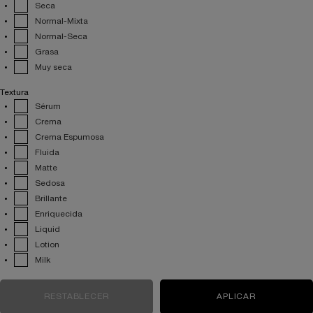
Seca
Normal-Mixta
Normal-Seca
Grasa
Muy seca
Textura
Sérum
Crema
Crema Espumosa
Fluida
Matte
Sedosa
Brillante
Enriquecida
Liquid
Lotion
Milk
RESTABLECER
OPCIONES DE FILTROS ELEGIDAS
APLICAR