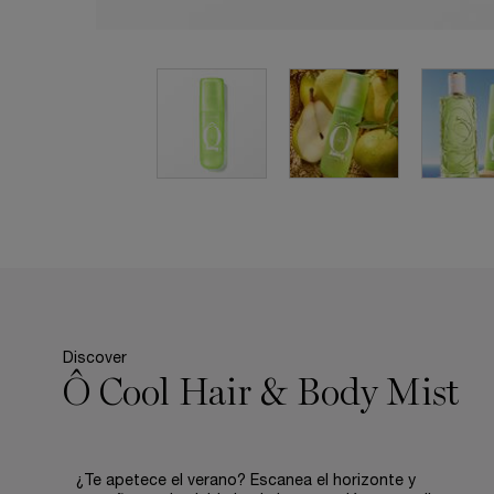
pdp-section-quicklinks
pdp-section-product-description-fragrance-LAYOUT
Discover
Ô Cool Hair & Body Mist
¿Te apetece el verano? Escanea el horizonte y