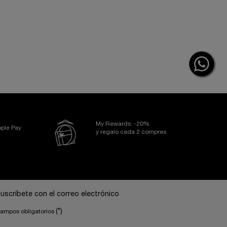
 están pensadas para reaplicarse en cualquier momento,
e bienestar sensorial siempre que lo necesites. Aplícalas
de la jornada para empezar la mañana con energía, evocar un
o simplemente regalarte un estallido instantáneo de frescor
 piel, el cabello o incluso la ropa.
resencia olfativa más refinada y duradera, las
Les Ô Eaux
fisticada profundidad que perdura delicadamente.
 una excelente fijación, estas fragancias crean una estela
piel y evoluciona con el paso de las horas, dejando una
de vayas. Para optimizar su rendimiento, centra la aplicación
s muñecas, el escote y detrás de las orejas. Deja que la
iel para maximizar su sillage.
My Rewards: -20%
ple Pay
vita la exposición intencionada al sol. En caso de exposición solar, utiliza
y regalo cada 2 compras
do.
uscríbete con el correo electrónico
(*)
ampos obligatorios