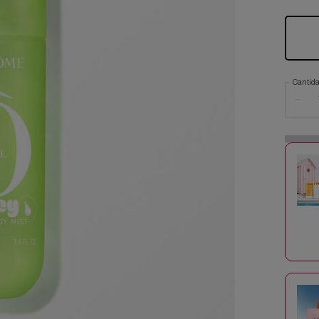
Cantid
−