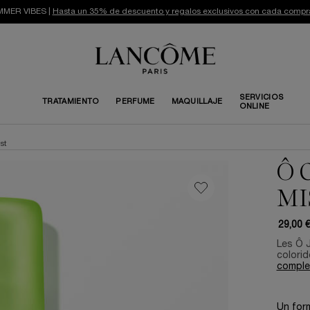
MER VIBES |
Hasta un 35% de descuento y regalos exclusivos con cada compr
SERVICIOS
TRATAMIENTO
PERFUME
MAQUILLAJE
ONLINE
st
Ô 
MI
29,00 
Les Ô J
colorid
comple
Un for