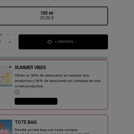
100 ml
Selecionado
, 1 of 1
29,00 €
ad
+
LOADING ...
SUMMER VIBES​
Obtén un 30% de descuento al comprar dos
productos y 35% de descuento en compras de dos
o más productos.​
ⓘ
COMPRAR AHORA
TOTE BAG​​
Recibe un tote bag con cada compra.