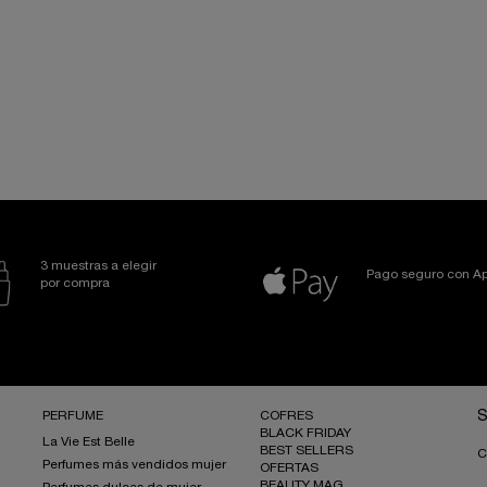
todo el día. Estas brumas
ofreciéndote un instante d
generosamente a lo largo 
momento junto a la playa* 
veraniego. Rocíalas sobre la
Para quienes buscan una p
de Toilette
ofrecen una so
Formuladas para garantizar
cautivadora que abraza la 
huella inolvidable allá don
en los puntos de pulso: la
fragancia se funda con tu p
3 muestras a elegir
Pago seguro con Ap
*Este producto no protege del sol. E
por compra
siempre un protector solar adecua
PERFUME
COFRES
S
BLACK FRIDAY
La Vie Est Belle
BEST SELLERS
C
Perfumes más vendidos mujer
OFERTAS
BEAUTY MAG