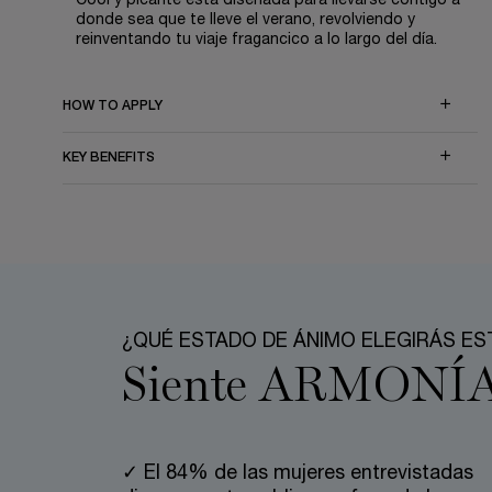
Cool y picante está diseñada para llevarse contigo a
donde sea que te lleve el verano, revolviendo y
reinventando tu viaje fragancico a lo largo del día.
HOW TO APPLY
KEY BENEFITS
PDP Section Accordion on Mobile
pdp-section-benefits-highlighted_LayoutFragrance
¿QUÉ ESTADO DE ÁNIMO ELEGIRÁS ES
Siente ARMONÍA
✓ El 84% de las mujeres entrevistadas