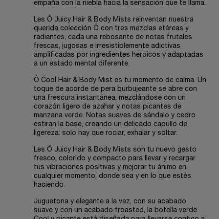
empaña con la niebla hacia la sensación que te llama.
Les Ô Juicy Hair & Body Mists reinventan nuestra
querida colección Ô con tres mezclas etéreas y
radiantes, cada una rebosante de notas frutales
frescas, jugosas e irresistiblemente adictivas,
amplificadas por ingredientes heroicos y adaptadas
a un estado mental diferente.
Ô Cool Hair & Body Mist es tu momento de calma. Un
toque de acorde de pera burbujeante se abre con
una frescura instantánea, mezclándose con un
corazón ligero de azahar y notas picantes de
manzana verde. Notas suaves de sándalo y cedro
estiran la base, creando un delicado capullo de
ligereza: solo hay que rociar, exhalar y soltar.
Les Ô Juicy Hair & Body Mists son tu nuevo gesto
fresco, colorido y compacto para llevar y recargar
tus vibraciones positivas y mejorar tu ánimo en
cualquier momento, donde sea y en lo que estés
haciendo.
Juguetona y elegante a la vez, con su acabado
suave y con un acabado froasted, la botella verde