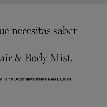
ue necesitas saber
air & Body Mist.
 Hair & Body Mists frente a las Eaux de
tigo a todas partes, nuestras
Brumas para Cabello y Cuerpo
ectas para disfrutar de una frescura sin esfuerzo durante