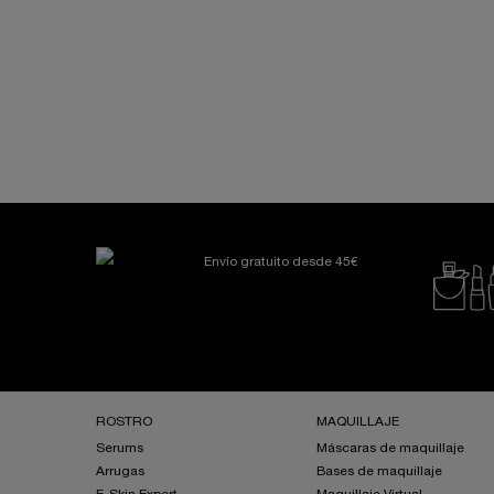
PDP You may also like
PDP Reviews
Envío gratuito desde 45€
Navegación a pie de página
ROSTRO
MAQUILLAJE
Serums
Máscaras de maquillaje
Arrugas
Bases de maquillaje