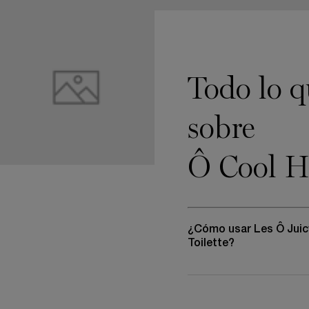
Todo lo q
sobre
Ô Cool H
¿Cómo usar Les Ô Juicy
Toilette?
Diseñadas para llevar con
Les Ô
son tus aliadas perf