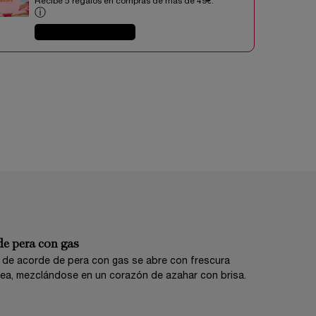
Recibe 5 regalos en compras de mas de 49€.​
ⓘ
COMPRAR AHORA
de pera con gas
 de acorde de pera con gas se abre con frescura
ea, mezclándose en un corazón de azahar con brisa.