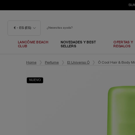
SUM
€ - ES (ES)
¿Necesitas ayuda?
LANCÔME BEACH
NOVEDADES Y BEST
OFERTAS Y
CLUB
SELLERS
REGALOS
Contenido principal
Home
Perfume
El Universo Ô
Ô Cool Hair & Body Mi
NUEVO