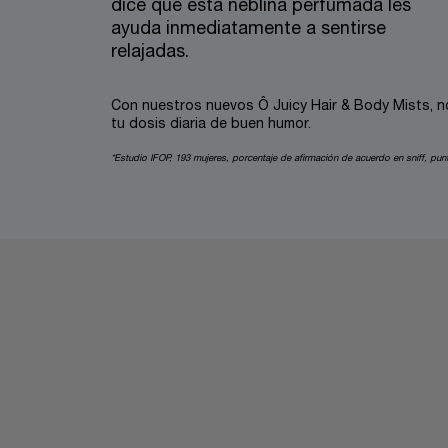
dice que esta neblina perfumada les
ayuda inmediatamente a sentirse
relajadas.
Con nuestros nuevos Ô Juicy Hair & Body Mists, no 
tu dosis diaria de buen humor.
*Estudio IFOP, 193 mujeres, porcentaje de afirmación de acuerdo en sniff, punt
pdp-section-full-two-columns-image_layout