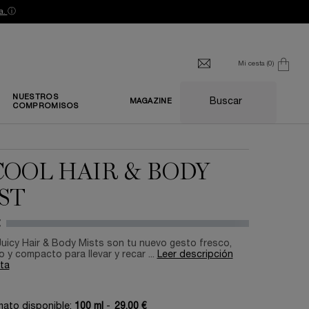
a.
ⓘ
Mi cesta
0
0 producto
NUESTROS
Buscar
MAGAZINE
COMPROMISOS
COOL HAIR & BODY
ST
€
uicy Hair & Body Mists son tu nuevo gesto fresco,
o y compacto para llevar y recar ...
Leer descripción
ta
mato disponible:
100 ml
-
29,00 €