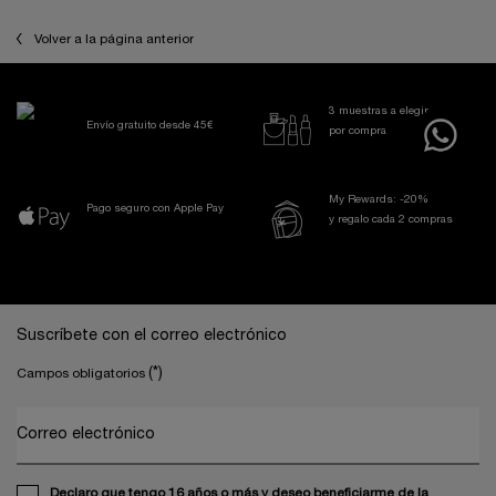
Volver a la página anterior
3 muestras a elegir
Envío gratuito desde 45€
por compra
My Rewards: -20%
Pago seguro con Apple Pay
y regalo cada 2 compras
Navegación a pie de página
Suscríbete con el correo electrónico
(*)
Campos obligatorios
Correo electrónico
Declaro que tengo 16 años o más y deseo beneficiarme de la