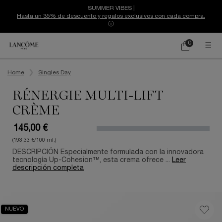
SUMMER VIBES |
Hasta un 35% de descuento y regalos exclusivos con cada compra.
ⓘ
0
Mi
0 producto
cesta
Contenido principal
Home
Singles Day
RÉNERGIE MULTI-LIFT
CRÈME
145,00 €
(193,33 €/100 ml.)
DESCRIPCIÓN Especialmente formulada con la innovadora
tecnología Up-Cohesion™, esta crema ofrece ...
Leer
descripción completa
NUEVO