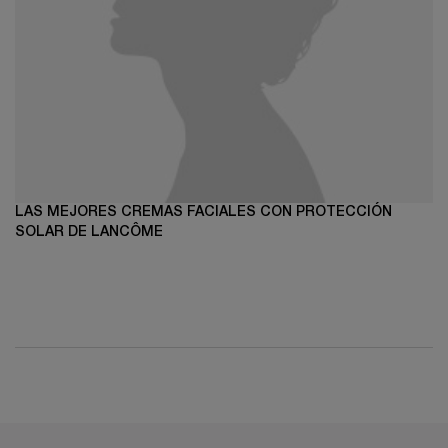
LAS MEJORES CREMAS FACIALES CON PROTECCIÓN
SOLAR DE LANCÔME
PDP Reviews
Te podría interesar
Información de seguridad
PDP Reviews