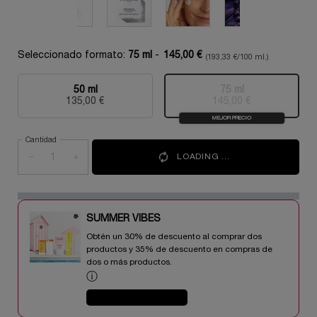
Seleccionado formato:
75 ml
-
145,00 €
(193,33 €/100 ml.)
50 ml
75 ml
Selecionado
, 1 of 2
Selecionado
Esta variante del
, 2 of 2
135,00 €
145,00 €
MEJOR PRECIO
Cantidad
−
+
LOADING ...
SUMMER VIBES​
Obtén un 30% de descuento al comprar dos
productos y 35% de descuento en compras de
dos o más productos.​
ⓘ
COMPRAR AHORA