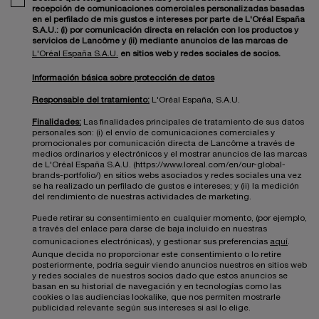
recepción de comunicaciones comerciales personalizadas basadas
en el perfilado de mis gustos e intereses por parte de L'Oréal España
S.A.U.: (i) por comunicación directa en relación con los productos y
servicios de Lancôme y (ii) mediante anuncios de las marcas de
L'Oréal España S.A.U.
en sitios web y redes sociales de socios.
Información básica sobre protección de datos
Responsable del tratamiento:
L'Oréal España, S.A.U.
Finalidades:
Las finalidades principales de tratamiento de sus datos
personales son: (i) el envío de comunicaciones comerciales y
promocionales por comunicación directa de Lancôme a través de
medios ordinarios y electrónicos y el mostrar anuncios de las marcas
de L'Oréal España S.A.U. (https://www.loreal.com/en/our-global-
brands-portfolio/) en sitios webs asociados y redes sociales una vez
se ha realizado un perfilado de gustos e intereses; y (ii) la medición
del rendimiento de nuestras actividades de marketing.
Puede retirar su consentimiento en cualquier momento, (por ejemplo,
a través del enlace para darse de baja incluido en nuestras
comunicaciones electrónicas), y gestionar sus preferencias
aquí
.
Aunque decida no proporcionar este consentimiento o lo retire
posteriormente, podría seguir viendo anuncios nuestros en sitios web
y redes sociales de nuestros socios dado que estos anuncios se
basan en su historial de navegación y en tecnologías como las
cookies o las audiencias lookalike, que nos permiten mostrarle
publicidad relevante según sus intereses si así lo elige.