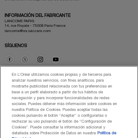
INFORMACIÓN DEL FABRICANTE
LANCOME PARIS
14, rue Royale - 75008 Paris France
lancome@es.oaccare.com
SÍGUENOS
Opción de compra
En L’Oréal utilizamos cookies propias y de terceros para
analizar nuestros servicios, con fines analíticos, para
mostrarte publicidad relacionada con tus preferencias en
€ - ES (ES)
base a un perfil elaborado a partir de tus hábitos de
navegación y para incorporar funcionalidades de redes
sociales. Puedes obtener más información sobre cookies en
nuestra Política de Cookies. Puedes aceptar todas las
cookies pulsando el botón “Aceptar” o configurarlas o
© Lancôme 2026
rechazar su uso pulsando el botón de “Configuración de
Cookies”. Puede consultar la información adicional y
detallada sobre Protección de Datos en nuestra
Política de