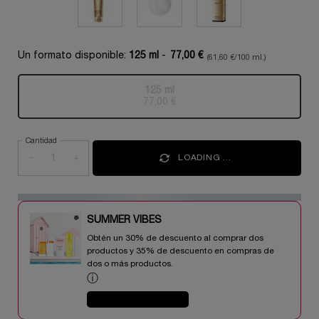
Un formato disponible:
125 ml
-
77,00 €
(61,60 €/100 ml.)
125 ml
Selecionado
Esta variante del producto está a
, 1 of 1
77,00 €
Cantidad
−
+
LOADING ...
SUMMER VIBES​
Obtén un 30% de descuento al comprar dos
productos y 35% de descuento en compras de
dos o más productos.​
ⓘ
COMPRAR AHORA