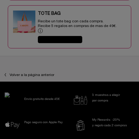
TOTE BAG​​
Recibe un tote bag con cada compra.
Recibe 5 regalos en compras de mas de 49€.​
ⓘ
COMPRAR AHORA
PDP Reviews
Volver a la página anterior
3 muestras a elegir
Envío gratuito desde 45€
por compra
My Rewards: -20%
Pago seguro con Apple Pay
y regalo cada 2 compras