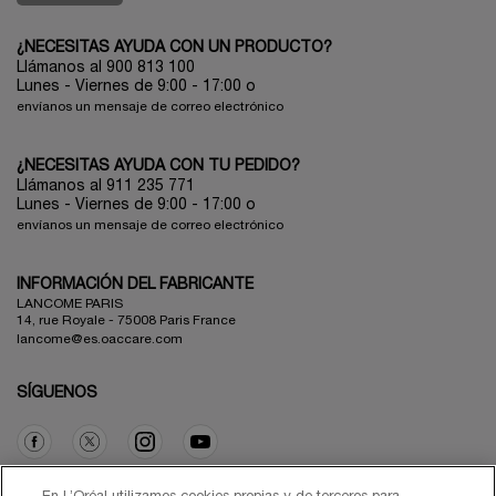
¿NECESITAS AYUDA CON UN PRODUCTO?
Llámanos al 900 813 100
Lunes - Viernes de 9:00 - 17:00
o
envíanos un mensaje de correo electrónico
¿NECESITAS AYUDA CON TU PEDIDO?
Llámanos al 911 235 771
Lunes - Viernes de 9:00 - 17:00 o
envíanos un mensaje de correo electrónico
INFORMACIÓN DEL FABRICANTE
LANCOME PARIS
14, rue Royale - 75008 Paris France
lancome@es.oaccare.com
SÍGUENOS
Opción de compra