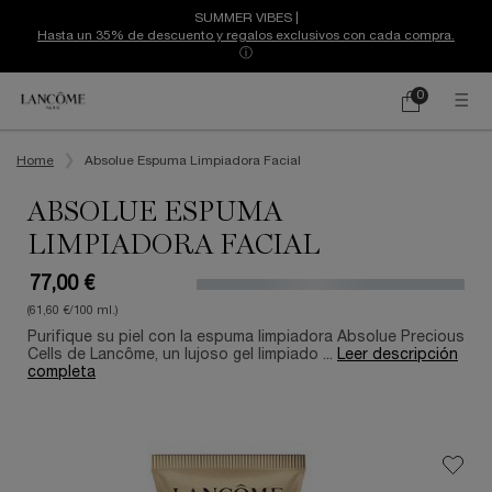
SUMMER VIBES |
Hasta un 35% de descuento y regalos exclusivos con cada compra.
ⓘ
0
Mi
0 producto
cesta
Contenido principal
Home
Absolue Espuma Limpiadora Facial
ABSOLUE ESPUMA
LIMPIADORA FACIAL
77,00 €
(61,60 €/100 ml.)
Purifique su piel con la espuma limpiadora Absolue Precious
Cells de Lancôme, un lujoso gel limpiado ...
Leer descripción
completa