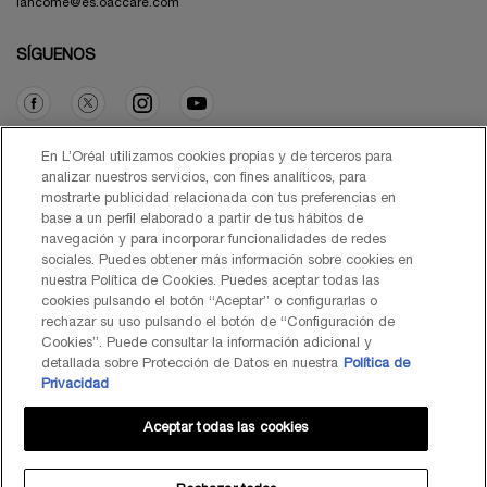
lancome@es.oaccare.com
SÍGUENOS
Opción de compra
En L’Oréal utilizamos cookies propias y de terceros para
analizar nuestros servicios, con fines analíticos, para
mostrarte publicidad relacionada con tus preferencias en
€ - ES (ES)
base a un perfil elaborado a partir de tus hábitos de
navegación y para incorporar funcionalidades de redes
sociales. Puedes obtener más información sobre cookies en
nuestra Política de Cookies. Puedes aceptar todas las
cookies pulsando el botón “Aceptar” o configurarlas o
© Lancôme 2026
rechazar su uso pulsando el botón de “Configuración de
Cookies”. Puede consultar la información adicional y
detallada sobre Protección de Datos en nuestra
Política de
Privacidad
Aceptar todas las cookies
Mapa del Sitio
Black Friday
Términos de Uso
Política de Privacidad
Preguntas Frecuentes
Atención al Cliente
Contacta con nosotros
Política de Cookies