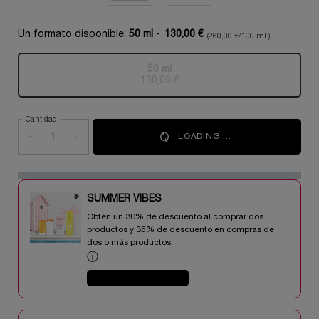
Un formato disponible:
50 ml
-
130,00 €
(260,00 €/100 ml.)
50 ml
Selecionado
Esta variante del producto está a
, 1 of 1
130,00 €
Cantidad
−
+
LOADING ...
SUMMER VIBES​
Obtén un 30% de descuento al comprar dos
productos y 35% de descuento en compras de
dos o más productos.​
ⓘ
COMPRAR AHORA