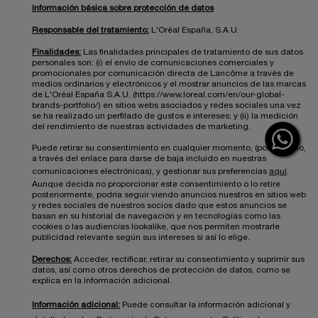
Información básica sobre protección de datos
Responsable del tratamiento:
L'Oréal España, S.A.U.
Finalidades:
Las finalidades principales de tratamiento de sus datos
personales son: (i) el envío de comunicaciones comerciales y
promocionales por comunicación directa de Lancôme a través de
medios ordinarios y electrónicos y el mostrar anuncios de las marcas
de L'Oréal España S.A.U. (https://www.loreal.com/en/our-global-
brands-portfolio/) en sitios webs asociados y redes sociales una vez
se ha realizado un perfilado de gustos e intereses; y (ii) la medición
del rendimiento de nuestras actividades de marketing.
Puede retirar su consentimiento en cualquier momento, (por ejemplo,
a través del enlace para darse de baja incluido en nuestras
comunicaciones electrónicas), y gestionar sus preferencias
aquí
.
Aunque decida no proporcionar este consentimiento o lo retire
posteriormente, podría seguir viendo anuncios nuestros en sitios web
y redes sociales de nuestros socios dado que estos anuncios se
basan en su historial de navegación y en tecnologías como las
cookies o las audiencias lookalike, que nos permiten mostrarle
publicidad relevante según sus intereses si así lo elige.
Derechos:
Acceder, rectificar, retirar su consentimiento y suprimir sus
datos, así como otros derechos de protección de datos, como se
explica en la información adicional.
Información adicional:
Puede consultar la información adicional y