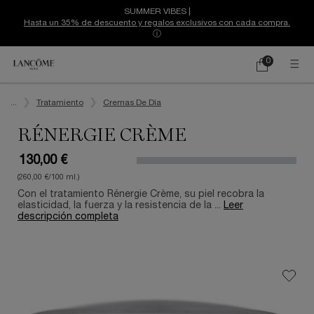
SUMMER VIBES |
Hasta un 35% de descuento y regalos exclusivos con cada compra.
ⓘ
0
Mi
0 producto
cesta
Contenido principal
...
Tratamiento
Cremas De Día
RÉNERGIE CRÈME
130,00 €
(260,00 €/100 ml.)
Con el tratamiento Rénergie Crème, su piel recobra la
elasticidad, la fuerza y la resistencia de la ...
Leer
descripción completa