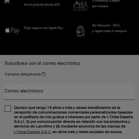
3 muestras a elegir
Envío gratuito desde 45€
por compra
My Rewards: -20%
Pago seguro con Apple Pay
y regalo cada 2 compras
Navegación a pie de página
Suscríbete con el correo electrónico
(*)
Campos obligatorios
Correo electrónico
Declaro que tengo 16 años o más y deseo beneficiarme de la
recepción de comunicaciones comerciales personalizadas basadas
en el perfilado de mis gustos e intereses por parte de L'Oréal España
S.A.U.: (i) por comunicación directa en relación con los productos y
servicios de Lancôme y (ii) mediante anuncios de las marcas de
L'Oréal España S.A.U.
en sitios web y redes sociales de socios.