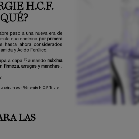
GIE H.C.F.
 QUÉ?
abre paso a una nueva era de
órmula que combina
por primera
os hasta ahora considerados
namida y Ácido Ferúlico.
(3)
 capa a capa
aunando
máxima
en
firmeza, arrugas y manchas
.
oy
.
u sérum por Rénergie H.C.F. Triple
ARA LAS