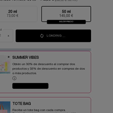
(290,00 €/100 ml.)
20 ml
50 ml
Selecionado
, 1 of 2
Selecionado
, 2 of 2
73,00 €
145,00 €
MEJOR PRECIO
ad
+
LOADING ...
SUMMER VIBES​
Obtén un 30% de descuento al comprar dos
productos y 35% de descuento en compras de dos
o más productos.​
ⓘ
COMPRAR AHORA
TOTE BAG​​
Recibe un tote bag con cada compra.