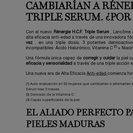
CAMBIARÍAN A RÉNER
TRIPLE SERUM. ¿POR
Con el nuevo
Rénergie H.C.F. Triple Serum
, Lancôme 
alta eficacia anti-edad a través de una innovadora f
vez
, en una triple dosis, 3 potentes dermoactiv
(2)
incompatibles: Ácido Hialurónico, Vitamina C
+ Niaci
Una fórmula única capaz de
corregir y cuidar
la piel
eficacia y sensorialidad
a través de una triple acción 
Una nueva era de Alta Eficacia
Anti-edad
comienza h
(1) Auto-evaluación en 50 mujeres que cambiarían o alternarían s
Serum tras 3 meses.
(2) Derivado de la Vitamina C.
(3) Capas superficiales de la piel.
EL ALIADO PERFECTO P
PIELES MADURAS