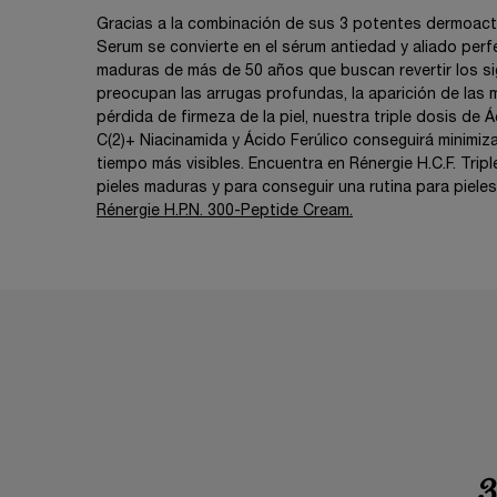
Gracias a la combinación de sus 3 potentes dermoactiv
Serum se convierte en el sérum antiedad y aliado perf
maduras de más de 50 años que buscan revertir los sig
preocupan las arrugas profundas, la aparición de las 
pérdida de firmeza de la piel, nuestra triple dosis de 
C(2)+ Niacinamida y Ácido Ferúlico conseguirá minimiz
tiempo más visibles. Encuentra en Rénergie H.C.F. Trip
pieles maduras y para conseguir una rutina para piel
Rénergie H.P.N. 300-Peptide Cream.
3 POTENTES DERMOACTIVOS