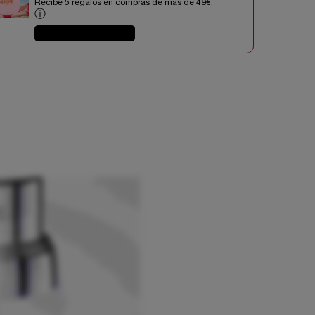
Recibe 5 regalos en compras de mas de 49€.​
ⓘ
COMPRAR AHORA