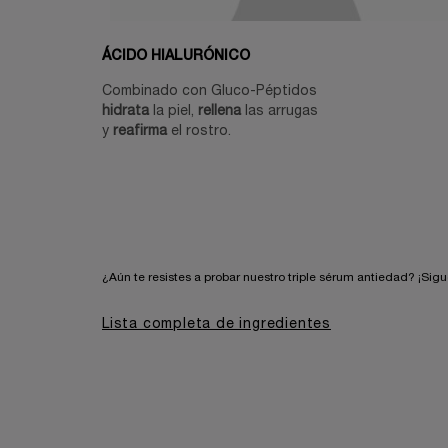
ÁCIDO HIALURÓNICO
Combinado con Gluco-Péptidos
hidrata
la piel,
rellena
las arrugas
y
reafirma
el rostro.
¿Aún te resistes a probar nuestro triple sérum antiedad? ¡Sig
Lista completa de ingredientes