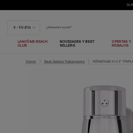
SUM
€ - ES (ES)
¿Necesitas ayuda?
LANCÔME BEACH
NOVEDADES Y BEST
OFERTAS Y
CLUB
SELLERS
REGALOS
Contenido principal
Home
Best Sellers Tratamiento
RÉNERGIE H.C.F. TRIP