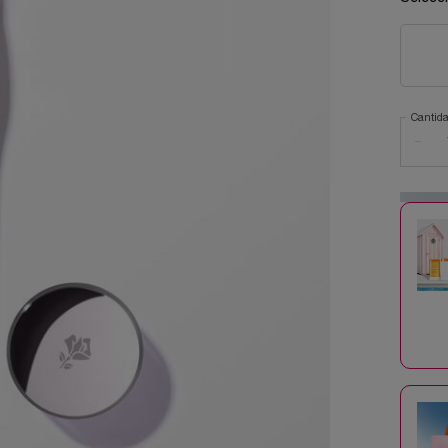
Cantid
−