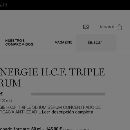
a.
ⓘ
Mi cesta
0
0 producto
NUESTROS
Buscar
MAGAZINE
COMPROMISOS
NERGIE H.C.F. TRIPLE
RUM
 €
/100 ml.)
IE H.C.F. TRIPLE SERUM SÉRUM CONCENTRADO DE
FICACIA ANTI-EDAD ...
Leer descripción completa
ionado formato:
50 ml
-
145,00 €