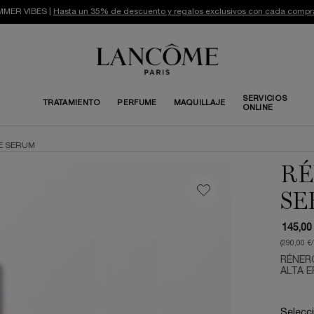
MER VIBES |
Hasta un 35% de descuento y regalos exclusivos con cada compr
SERVICIOS
TRATAMIENTO
PERFUME
MAQUILLAJE
ONLINE
LE SERUM
RÉ
SE
145,00
(290,00 €
RÉNERG
ALTA E
Selecc