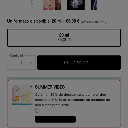
Un formato disponible:
20 ml
-
85,00 €
(425,00 €/100 ml.)
20 ml
Selecionado
, 1 of 1
85,00 €
Cantidad
−
+
LOADING ...
SUMMER VIBES​
Obtén un 30% de descuento al comprar dos
productos y 35% de descuento en compras de
dos o más productos.​
ⓘ
COMPRAR AHORA