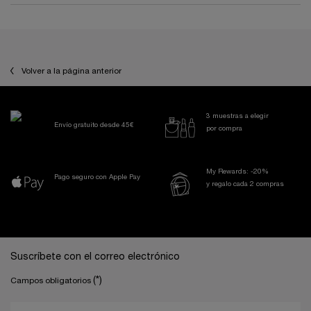
PDP Reviews
Volver a la página anterior
3 muestras a elegir
Envío gratuito desde 45€
por compra
My Rewards: -20%
Pago seguro con Apple Pay
y regalo cada 2 compras
Navegación a pie de página
Suscríbete con el correo electrónico
(*)
Campos obligatorios