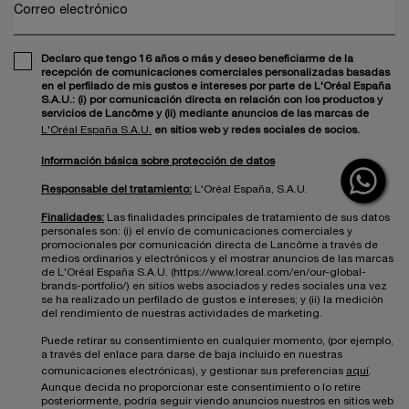
Correo electrónico
Declaro que tengo 16 años o más y deseo beneficiarme de la
recepción de comunicaciones comerciales personalizadas basadas
en el perfilado de mis gustos e intereses por parte de L'Oréal España
S.A.U.: (i) por comunicación directa en relación con los productos y
servicios de Lancôme y (ii) mediante anuncios de las marcas de
L'Oréal España S.A.U.
en sitios web y redes sociales de socios.
Información básica sobre protección de datos
Responsable del tratamiento:
L'Oréal España, S.A.U.
Finalidades:
Las finalidades principales de tratamiento de sus datos
personales son: (i) el envío de comunicaciones comerciales y
promocionales por comunicación directa de Lancôme a través de
medios ordinarios y electrónicos y el mostrar anuncios de las marcas
de L'Oréal España S.A.U. (https://www.loreal.com/en/our-global-
brands-portfolio/) en sitios webs asociados y redes sociales una vez
se ha realizado un perfilado de gustos e intereses; y (ii) la medición
del rendimiento de nuestras actividades de marketing.
Puede retirar su consentimiento en cualquier momento, (por ejemplo,
a través del enlace para darse de baja incluido en nuestras
comunicaciones electrónicas), y gestionar sus preferencias
aquí
.
Aunque decida no proporcionar este consentimiento o lo retire
posteriormente, podría seguir viendo anuncios nuestros en sitios web