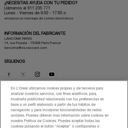
¿NECESITAS AYUDA CON TU PEDIDO?
Llámanos al 911 235 771
Lunes - Viernes de 9:00 - 17:00 o
envíanos un mensaje de correo electrónico
INFORMACIÓN DEL FABRICANTE
LANCOME PARIS
14, rue Royale - 75008 Paris France
lancome@es.oaccare.com
SÍGUENOS
Opción de compra
En L’Oréal utilizamos cookies propias y de terceros para
analizar nuestros servicios, con fines analíticos, para
mostrarte publicidad relacionada con tus preferencias en
€ - ES (ES)
base a un perfil elaborado a partir de tus hábitos de
navegación y para incorporar funcionalidades de redes
sociales. Puedes obtener más información sobre cookies en
nuestra Política de Cookies. Puedes aceptar todas las
cookies pulsando el botón “Aceptar” o configurarlas o