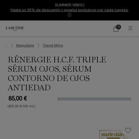
SUMMER VIBES |
Hasta un 35% de descuento y regalos exclusivos con cada compra.
ⓘ
0
Mi
0 producto
cesta
Contenido principal
...
Maquillaje
Travel Minis
RÉNERGIE H.C.F. TRIPLE
SÉRUM OJOS, SÉRUM
CONTORNO DE OJOS
ANTIEDAD
85,00 €
(425,00 €/100 ml.)