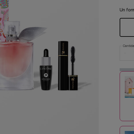
Un for
Cantid
−