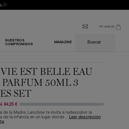
a.
ⓘ
Mi cesta
0
0 producto
NUESTROS
Buscar
MAGAZINE
COMPROMISOS
 VIE EST BELLE EAU
 PARFUM 50ML 3
ES SET
 €
94,25 €
antiguo
 nuevo
a de la Madre, Lancôme te invita a redescubrir la
la de la infancia en un lugar donde ...
Leer descripción
ta