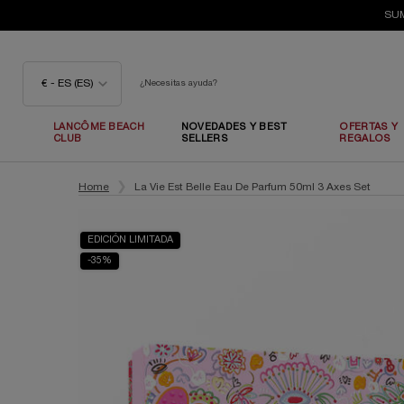
SUM
€ - ES (ES)
¿Necesitas ayuda?
LANCÔME BEACH
NOVEDADES Y BEST
OFERTAS Y
CLUB
SELLERS
REGALOS
Contenido principal
Home
La Vie Est Belle Eau De Parfum 50ml 3 Axes Set
EDICIÓN LIMITADA
-35%