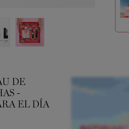
AU DE
AS -
RA EL DÍA