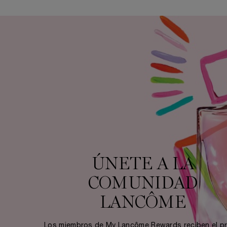
ÚNETE A LA COMUNIDAD DE LANCÔME
ÚNETE A LA
COMUNIDAD
LANCÔME
Los miembros de My Lancôme Rewards reciben el pr