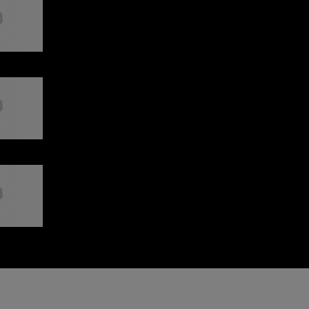
Conoce a Barbara Cox y su colorido
universo.
EL PERFUME DE LA FELICIDAD
Descubre La vie est belle, reinventada
por Barbara Cox.
UNA COLABORACIÓN COLORIDA
Redescubre la maravilla de la infancia
con Barbara Cox & Lancôme.