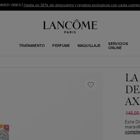
MER VIBES |
Hasta un 35% de descuento y regalos exclusivos con cada compr
SERVICIOS
TRATAMIENTO
PERFUME
MAQUILLAJE
ONLINE
LA
DE
AX
145,00
Precio 
Precio
Este Dí
maravil
comple