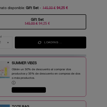
mato disponible:
Gift Set
-
145,00 €
94,25 €
Precio antiguo
Precio nuevo
Gift Set
Selecionado
, 1 of 1
145,00 €
Precio antiguo
Precio nuevo
94,25 €
ad
+
LOADING ...
SUMMER VIBES​
Obtén un 30% de descuento al comprar dos
productos y 35% de descuento en compras de dos
o más productos.​
ⓘ
COMPRAR AHORA