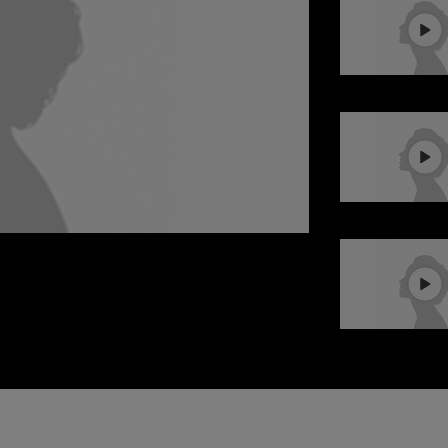
S SUEÑOS
re la realidad y la imaginación ya no existen,
os.