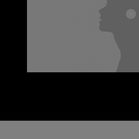
CELEBRA EL DÍA DE LA MADRE EN EL JARDÍN DE LO
Entra en este maravilloso lugar donde las fronteras ent
convirtiendo los iconos de Lancôme en tesoros mágic