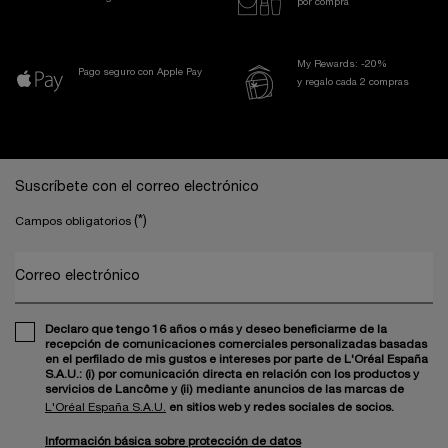
por compra
My Rewards: -20%
Pago seguro con Apple Pay
y regalo cada 2 compras
Navegación a pie de página
Suscríbete con el correo electrónico
(*)
Campos obligatorios
Correo electrónico
Declaro que tengo 16 años o más y deseo beneficiarme de la
recepción de comunicaciones comerciales personalizadas basadas
en el perfilado de mis gustos e intereses por parte de L'Oréal España
S.A.U.: (i) por comunicación directa en relación con los productos y
servicios de Lancôme y (ii) mediante anuncios de las marcas de
L'Oréal España S.A.U.
en sitios web y redes sociales de socios.
Información básica sobre protección de datos