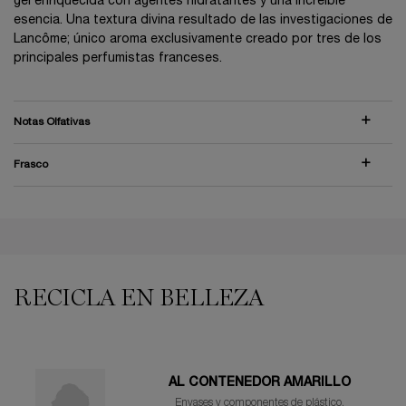
gel enriquecida con agentes hidratantes y una increíble
esencia. Una textura divina resultado de las investigaciones de
Lancôme; único aroma exclusivamente creado por tres de los
principales perfumistas franceses.
Notas Olfativas
Frasco
PDP Reviews
PDP You may also like
RECICLA EN BELLEZA
AL CONTENEDOR AMARILLO
Envases y componentes de plástico,