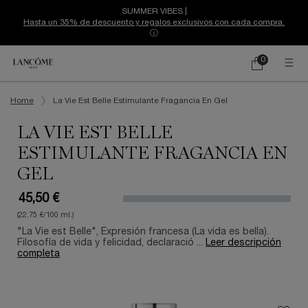
SUMMER VIBES |
Hasta un 35% de descuento y regalos exclusivos con cada compra.
ⓘ
0
Mi
0 producto
cesta
Contenido principal
Home
La Vie Est Belle Estimulante Fragancia En Gel
LA VIE EST BELLE
ESTIMULANTE FRAGANCIA EN
GEL
45,50 €
(22,75 €/100 ml.)
"La Vie est Belle", Expresión francesa (La vida es bella).
Filosofía de vida y felicidad, declaració ...
Leer descripción
completa