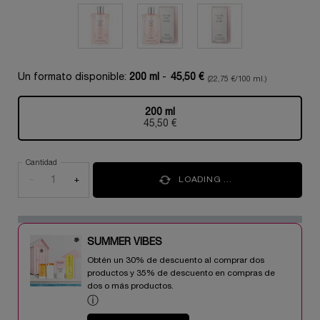
Un formato disponible:
200 ml
-
45,50 €
(22,75 €/100 ml.)
200 ml
Selecionado
, 1 of 1
45,50 €
Cantidad
−
+
LOADING ...
SUMMER VIBES​
Obtén un 30% de descuento al comprar dos
productos y 35% de descuento en compras de
dos o más productos.​
ⓘ