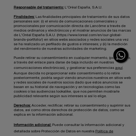
Responsable del tratamiento:
L'Oréal España, S.A.U.
Finalidades:
Las finalidades principales de tratamiento de sus datos
personales son: (i) el envío de comunicaciones comerciales y
promocionales por comunicación directa de Lancôme a través de
medios ordinarios y electrónicos y el mostrar anuncios de las marcas
de L'Oréal España S.A.U. (https://www.loreal.com/en/our-global-
brands-portfolio/) en sitios webs asociados y redes sociales una vez
se ha realizado un perfilado de gustos e intereses; y (ii) la medición
del rendimiento de nuestras actividades de marketing.
Puede retirar su consentimiento en cualquier momento, (por ejemplo,
a través del enlace para darse de baja incluido en nuestras
comunicaciones electrónicas), y gestionar sus preferencias
aquí
.
Aunque decida no proporcionar este consentimiento o lo retire
posteriormente, podría seguir viendo anuncios nuestros en sitios web
y redes sociales de nuestros socios dado que estos anuncios se
basan en su historial de navegación y en tecnologías como las
cookies o las audiencias lookalike, que nos permiten mostrarle
publicidad relevante según sus intereses si así lo elige.
Derechos:
Acceder, rectificar, retirar su consentimiento y suprimir sus
datos, así como otros derechos de protección de datos, como se
explica en la información adicional.
Información adicional:
Puede consultar la información adicional y
detallada sobre Protección de Datos en nuestra
Política de