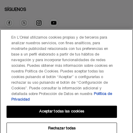
SÍGUENOS
Opción de compra
En L’Oréal utilizamos cookies propias y de terceros para
analizar nuestros servicios, con fines analíticos, para
mostrarte publicidad relacionada con tus preferencias en
€ - ES (ES)
base a un perfil elaborado a partir de tus hábitos de
navegación y para incorporar funcionalidades de redes
sociales. Puedes obtener más información sobre cookies en
nuestra Política de Cookies. Puedes aceptar todas las
cookies pulsando el botón “Aceptar” o configurarlas o
© Lancôme 2026
rechazar su uso pulsando el botón de “Configuración de
Cookies”. Puede consultar la información adicional y
detallada sobre Protección de Datos en nuestra
Política de
Privacidad
Aceptar todas las cookies
Mapa del Sitio
Black Friday
Términos de Uso
Política de Privacidad
Preguntas Frecuentes
Atención al Cliente
Contacta con nosotros
Política de Cookies
Rechazar todas
TÉRMINOS DE USO LANCOME.ES Y BYONDXR