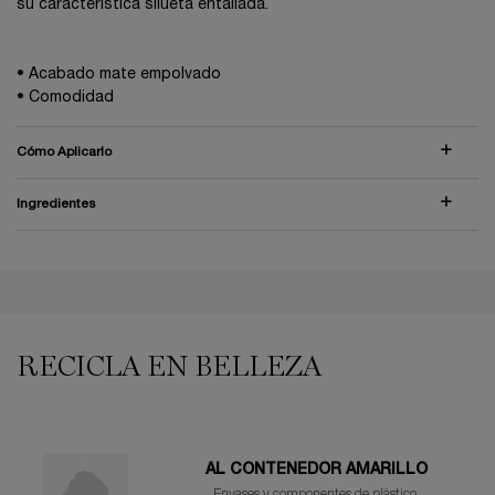
su característica silueta entallada.
• Acabado mate empolvado
• Comodidad
Cómo Aplicarlo
Ingredientes
PDP Reviews
PDP You may also like
RECICLA EN BELLEZA
AL CONTENEDOR AMARILLO
Envases y componentes de plástico,