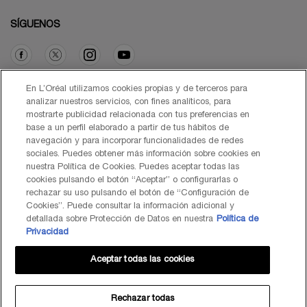
SÍGUENOS
Opción de compra
En L’Oréal utilizamos cookies propias y de terceros para
analizar nuestros servicios, con fines analíticos, para
mostrarte publicidad relacionada con tus preferencias en
€ - ES (ES)
base a un perfil elaborado a partir de tus hábitos de
navegación y para incorporar funcionalidades de redes
sociales. Puedes obtener más información sobre cookies en
nuestra Política de Cookies. Puedes aceptar todas las
cookies pulsando el botón “Aceptar” o configurarlas o
© Lancôme 2026
rechazar su uso pulsando el botón de “Configuración de
Cookies”. Puede consultar la información adicional y
detallada sobre Protección de Datos en nuestra
Política de
Privacidad
Aceptar todas las cookies
Mapa del Sitio
Black Friday
Términos de Uso
Política de Privacidad
Preguntas Frecuentes
Atención al Cliente
Contacta con nosotros
Política de Cookies
Rechazar todas
TÉRMINOS DE USO LANCOME.ES Y BYONDXR