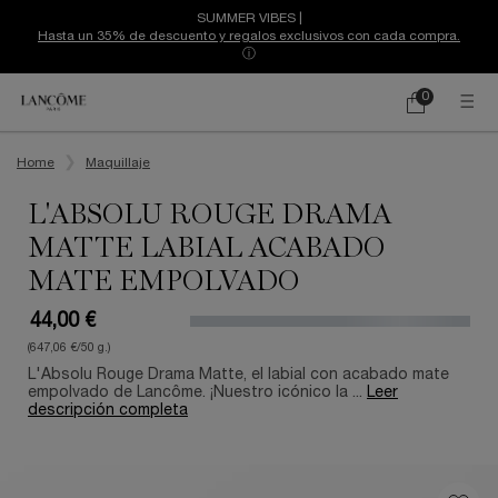
SUMMER VIBES |
Hasta un 35% de descuento y regalos exclusivos con cada compra.
ⓘ
0
Mi
0 producto
cesta
Contenido principal
Home
Maquillaje
L'ABSOLU ROUGE DRAMA
MATTE LABIAL ACABADO
MATE EMPOLVADO
44,00 €
(647,06 €/50 g.)
L'Absolu Rouge Drama Matte, el labial con acabado mate
empolvado de Lancôme. ¡Nuestro icónico la ...
Leer
descripción completa