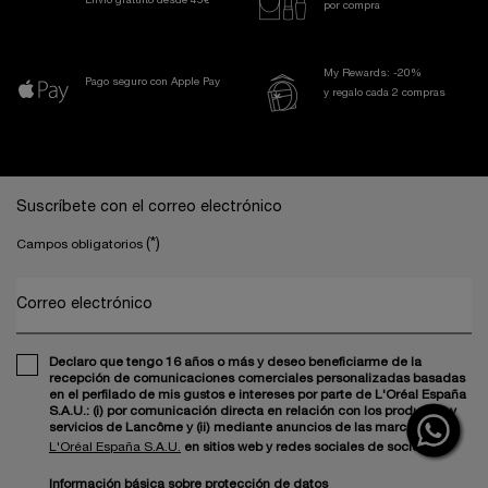
Envío gratuito desde 45€
por compra
My Rewards: -20%
Pago seguro con Apple Pay
y regalo cada 2 compras
Navegación a pie de página
Suscríbete con el correo electrónico
(*)
Campos obligatorios
Correo electrónico
Declaro que tengo 16 años o más y deseo beneficiarme de la
recepción de comunicaciones comerciales personalizadas basadas
en el perfilado de mis gustos e intereses por parte de L'Oréal España
S.A.U.: (i) por comunicación directa en relación con los productos y
servicios de Lancôme y (ii) mediante anuncios de las marcas de
L'Oréal España S.A.U.
en sitios web y redes sociales de socios.
Información básica sobre protección de datos