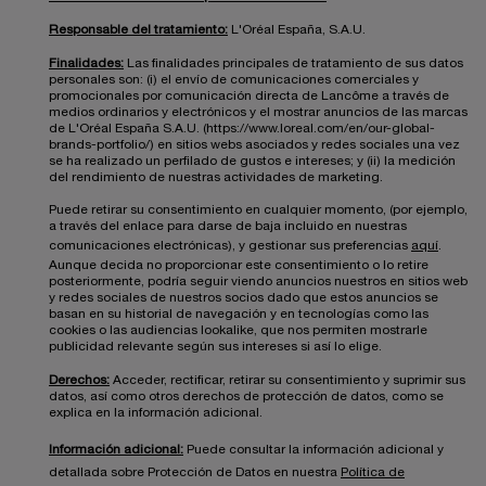
Responsable del tratamiento:
L'Oréal España, S.A.U.
Finalidades:
Las finalidades principales de tratamiento de sus datos
personales son: (i) el envío de comunicaciones comerciales y
promocionales por comunicación directa de Lancôme a través de
medios ordinarios y electrónicos y el mostrar anuncios de las marcas
de L'Oréal España S.A.U. (https://www.loreal.com/en/our-global-
brands-portfolio/) en sitios webs asociados y redes sociales una vez
se ha realizado un perfilado de gustos e intereses; y (ii) la medición
del rendimiento de nuestras actividades de marketing.
Puede retirar su consentimiento en cualquier momento, (por ejemplo,
a través del enlace para darse de baja incluido en nuestras
comunicaciones electrónicas), y gestionar sus preferencias
aquí
.
Aunque decida no proporcionar este consentimiento o lo retire
posteriormente, podría seguir viendo anuncios nuestros en sitios web
y redes sociales de nuestros socios dado que estos anuncios se
basan en su historial de navegación y en tecnologías como las
cookies o las audiencias lookalike, que nos permiten mostrarle
publicidad relevante según sus intereses si así lo elige.
Derechos:
Acceder, rectificar, retirar su consentimiento y suprimir sus
datos, así como otros derechos de protección de datos, como se
explica en la información adicional.
Información adicional:
Puede consultar la información adicional y
detallada sobre Protección de Datos en nuestra
Política de