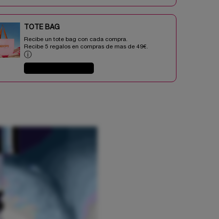
TOTE BAG​​
Recibe un tote bag con cada compra.
Recibe 5 regalos en compras de mas de 49€.​
ⓘ
COMPRAR AHORA