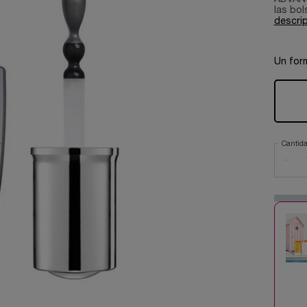
las bol
descri
Un for
Cantid
−