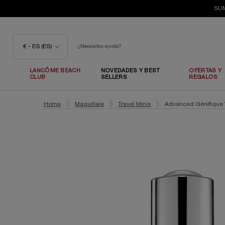
SUM
€ - ES (ES)
¿Necesitas ayuda?
LANCÔME BEACH
NOVEDADES Y BEST
OFERTAS Y
CLUB
SELLERS
REGALOS
Contenido principal
Home
Maquillaje
Travel Minis
Advanced Génifique 