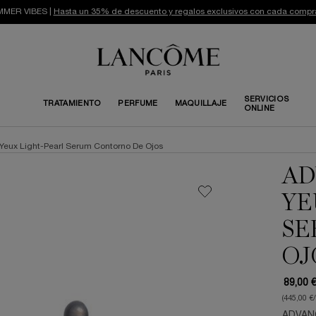
MER VIBES |
Hasta un 35% de descuento y regalos exclusivos con cada compr
SERVICIOS
TRATAMIENTO
PERFUME
MAQUILLAJE
ONLINE
Yeux Light-Pearl Serum Contorno De Ojos
AD
YE
SE
OJ
89,00 
(445,00 €
ADVANC