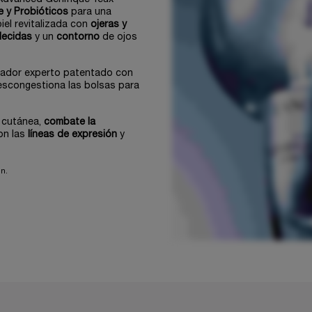
e y Probióticos
para una
iel revitalizada con
ojeras y
lecidas
y un
contorno
de ojos
icador experto patentado con
descongestiona las bolsas para
a cutánea,
combate la
on las
líneas de expresión
y
n.