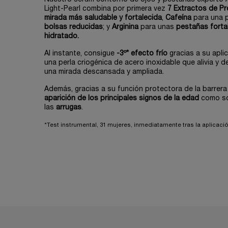
Light-Pearl combina por primera vez
7 Extractos de Pr
mirada más saludable y fortalecida
,
Cafeína
para una p
bolsas reducidas
; y
Arginina
para unas
pestañas forta
hidratado.
Al instante, consigue
-3º* efecto frío
gracias a su apl
una perla criogénica de acero inoxidable que alivia y 
una mirada descansada y ampliada.
Además, gracias a su función protectora de la barrer
aparición de los principales signos de la edad
como s
las
arrugas
.
*Test instrumental, 31 mujeres, inmediatamente tras la aplicació