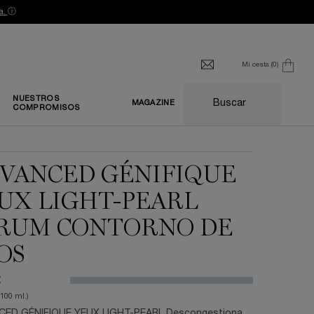
a.
ⓘ
Mi cesta
0
0 producto
NUESTROS
Buscar
MAGAZINE
COMPROMISOS
VANCED GÉNIFIQUE
UX LIGHT-PEARL
RUM CONTORNO DE
OS
€
/100 ml.)
ED GÉNIFIQUE YEUX LIGHT-PEARL Descongestiona