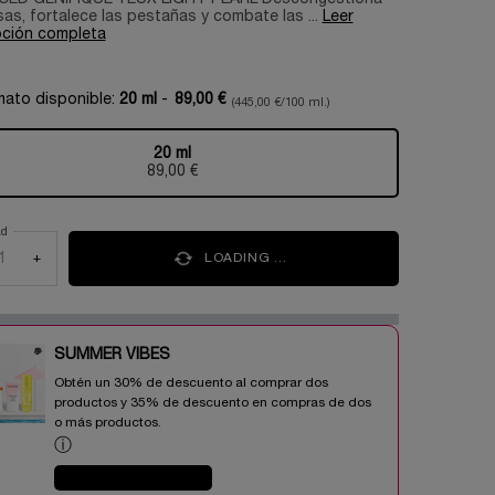
sas, fortalece las pestañas y combate las ...
Leer
pción completa
mato disponible:
20 ml
-
89,00 €
(445,00 €/100 ml.)
20 ml
Selecionado
, 1 of 1
89,00 €
ad
+
LOADING ...
SUMMER VIBES​
Obtén un 30% de descuento al comprar dos
productos y 35% de descuento en compras de dos
o más productos.​
ⓘ
COMPRAR AHORA