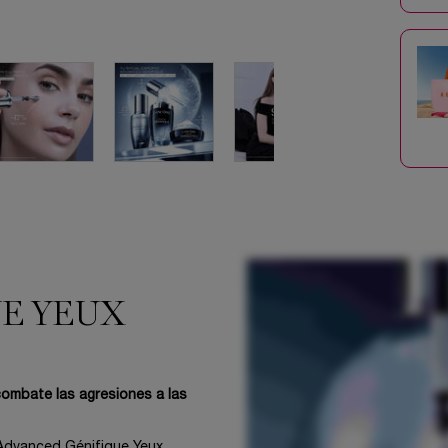
E YEUX
combate las agresiones a las
Advanced Génifique Yeux