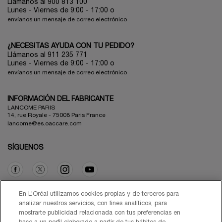
Llámanos al 900 813 100
Lunes - Viernes de 9:00 - 17:00
o
envíanos un mensaje de correo electrónico
¿NECESITAS AYUDA CON TU PEDIDO?
Llámanos al 911 235 771
Lunes - Viernes de 9:00 - 17:00 o
envíanos un mensaje de correo electrónico
INFORMACIÓN DEL FABRICANTE
LANCOME PARIS
14, rue Royale - 75008 Paris France
lancome@es.oaccare.com
SÍGUENOS
Opción de compra
En L’Oréal utilizamos cookies propias y de terceros para
analizar nuestros servicios, con fines analíticos, para
mostrarte publicidad relacionada con tus preferencias en
€ - ES (ES)