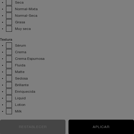
Seca
Normal-Mixta
Normal-Seca
Grasa
Muy seca
Textura
Sérum
Crema
Crema Espumosa
Fluida
Matte
Sedosa
Brillante
Enriquecida
Liquid
Lotion
Milk
RESTABLECER
OPCIONES DE FILTROS ELEGIDAS
APLICAR