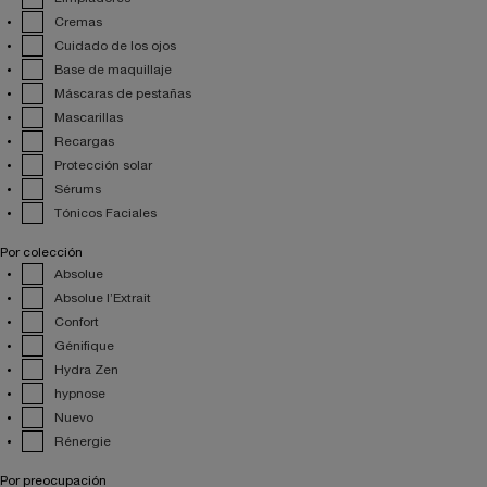
Cremas
Cuidado de los ojos
Base de maquillaje
Máscaras de pestañas
Mascarillas
Recargas
Protección solar
Sérums
Tónicos Faciales
Por colección
Absolue
Absolue l’Extrait
Confort
Génifique
Hydra Zen
hypnose
Nuevo
Rénergie
Por preocupación