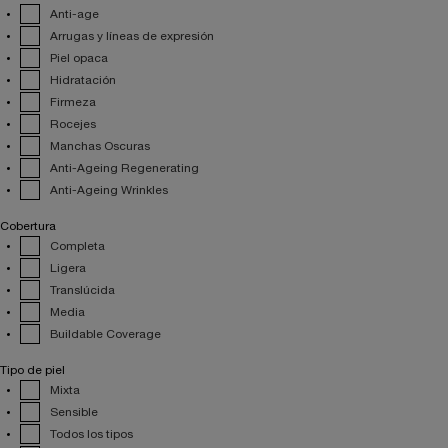
Anti-age
Arrugas y líneas de expresión
Piel opaca
Hidratación
Firmeza
Rocejes
Manchas Oscuras
Anti-Ageing Regenerating
Anti-Ageing Wrinkles
Cobertura
Completa
Ligera
Translúcida
Media
Buildable Coverage
Tipo de piel
Mixta
Sensible
Todos los tipos