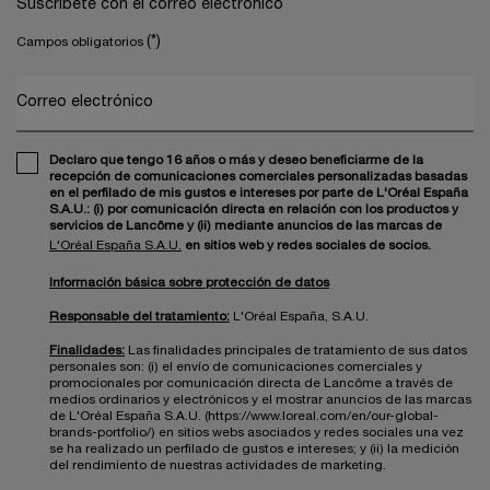
Suscríbete con el correo electrónico
(*)
Campos obligatorios
Correo electrónico
Declaro que tengo 16 años o más y deseo beneficiarme de la
recepción de comunicaciones comerciales personalizadas basadas
en el perfilado de mis gustos e intereses por parte de L'Oréal España
S.A.U.: (i) por comunicación directa en relación con los productos y
servicios de Lancôme y (ii) mediante anuncios de las marcas de
L'Oréal España S.A.U.
en sitios web y redes sociales de socios.
Información básica sobre protección de datos
Responsable del tratamiento:
L'Oréal España, S.A.U.
Finalidades:
Las finalidades principales de tratamiento de sus datos
personales son: (i) el envío de comunicaciones comerciales y
promocionales por comunicación directa de Lancôme a través de
medios ordinarios y electrónicos y el mostrar anuncios de las marcas
de L'Oréal España S.A.U. (https://www.loreal.com/en/our-global-
brands-portfolio/) en sitios webs asociados y redes sociales una vez
se ha realizado un perfilado de gustos e intereses; y (ii) la medición
del rendimiento de nuestras actividades de marketing.