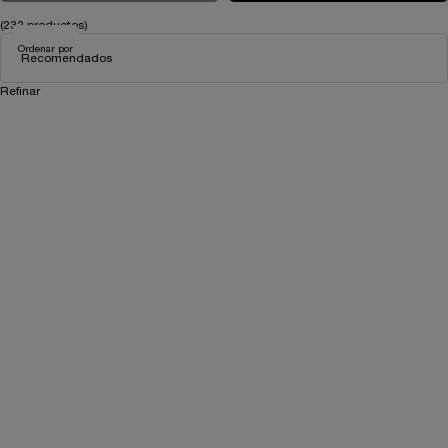
(232 productos)
Ordenar por
Refinar
Filtros
EDICIÓN LIMITADA
-35%