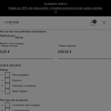
SUMMER VIBES |
Hasta un 35% de descuento y regalos exclusivos con cada compra.
ⓘ
0
Mi
0 producto
cesta
Contenido principal
No se han encontrado resultados
Refinar por
Volver
Rango de precio
Precio mínimo
Precio máximo
Precio
0,00 €
636,00 €
Filtrar
Recargable
Nuevo
Edición Limitada
Best Seller
Por tipo de producto
Cuidado del cuerpo
Limpiadores