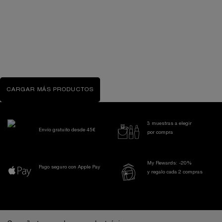
HYDRA ZEN CREMA HIDRATANTE DE NOCHE
Crema de noche hidratante antiestrés
Un formato disponible
50 ml
64,00 €
CARGAR MÁS PRODUCTOS
LOADING ...
3 muestras a elegir
Envío gratuito desde 45€
por compra
My Rewards: -20%
Pago seguro con Apple Pay
y regalo cada 2 compras
Navegación a pie de página