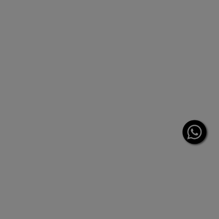
Leche limpiadora facial reconfortante. Pieles secas
Seleccionar un formato
65,00 €
LOADING ...
BESTSELLER