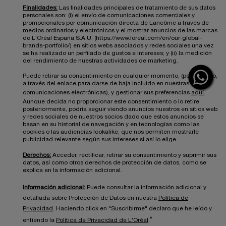
Finalidades:
Las finalidades principales de tratamiento de sus datos
personales son: (i) el envío de comunicaciones comerciales y
promocionales por comunicación directa de Lancôme a través de
medios ordinarios y electrónicos y el mostrar anuncios de las marcas
de L'Oréal España S.A.U. (https://www.loreal.com/en/our-global-
brands-portfolio/) en sitios webs asociados y redes sociales una vez
se ha realizado un perfilado de gustos e intereses; y (ii) la medición
del rendimiento de nuestras actividades de marketing.
Puede retirar su consentimiento en cualquier momento, (por ejemplo,
a través del enlace para darse de baja incluido en nuestras
comunicaciones electrónicas), y gestionar sus preferencias
aquí
.
Aunque decida no proporcionar este consentimiento o lo retire
posteriormente, podría seguir viendo anuncios nuestros en sitios web
y redes sociales de nuestros socios dado que estos anuncios se
basan en su historial de navegación y en tecnologías como las
cookies o las audiencias lookalike, que nos permiten mostrarle
publicidad relevante según sus intereses si así lo elige.
Derechos:
Acceder, rectificar, retirar su consentimiento y suprimir sus
datos, así como otros derechos de protección de datos, como se
explica en la información adicional.
Información adicional:
Puede consultar la información adicional y
detallada sobre Protección de Datos en nuestra
Política de
Privacidad
. Haciendo click en "Suscribirme" declaro que he leído y
*
entiendo la
Política de Privacidad de L'Oréal
.