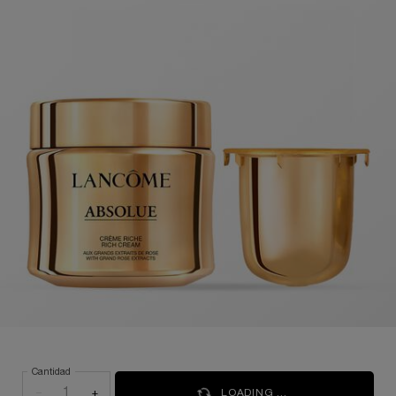
Cantidad
−
+
LOADING ...