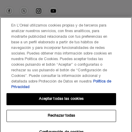
Opción de compra
En L’Oréal utilizamos cookies propias y de terceros para
analizar nuestros servicios, con fines analíticos, para
mostrarte publicidad relacionada con tus preferencias en
€ - ES (ES)
base a un perfil elaborado a partir de tus hábitos de
navegación y para incorporar funcionalidades de redes
sociales. Puedes obtener más información sobre cookies en
nuestra Política de Cookies. Puedes aceptar todas las
cookies pulsando el botón “Aceptar” o configurarlas o
© Lancôme 2026
rechazar su uso pulsando el botón de “Configuración de
Cookies”. Puede consultar la información adicional y
detallada sobre Protección de Datos en nuestra
Política de
Privacidad
Aceptar todas las cookies
Mapa del Sitio
Black Friday
Términos de Uso
Política de Privacidad
Preguntas Frecuentes
Atención al Cliente
Contacta con nosotros
Política de Cookies
Rechazar todas
TÉRMINOS DE USO LANCOME.ES Y BYONDXR
Centro de configuración de cookies