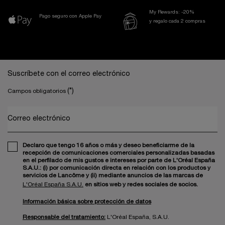
My Rewards: -20%
Pago seguro con Apple Pay
y regalo cada 2 compras
Navegación a pie de página
Suscríbete con el correo electrónico
(*)
Campos obligatorios
Correo electrónico
Declaro que tengo 16 años o más y deseo beneficiarme de la
recepción de comunicaciones comerciales personalizadas basadas
en el perfilado de mis gustos e intereses por parte de L'Oréal España
S.A.U.: (i) por comunicación directa en relación con los productos y
servicios de Lancôme y (ii) mediante anuncios de las marcas de
L'Oréal España S.A.U.
en sitios web y redes sociales de socios.
Información básica sobre protección de datos
Responsable del tratamiento:
L'Oréal España, S.A.U.