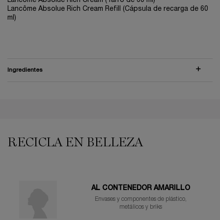
Lancôme Absolue Rich Cream (Tarro de 60 ml)
Lancôme Absolue Rich Cream Refill (Cápsula de recarga de 60
ml)
Ingredientes
PDP Reviews
PDP You may also like
RECICLA EN BELLEZA
AL CONTENEDOR AMARILLO
Envases y componentes de plástico,
metálicos y briks