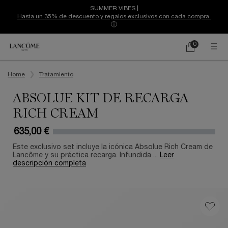
SUMMER VIBES |
Hasta un 35% de descuento y regalos exclusivos con cada compra.
ⓘ
0
Mi
0 producto
cesta
Contenido principal
Home
Tratamiento
ABSOLUE KIT DE RECARGA
RICH CREAM
635,00 €
Este exclusivo set incluye la icónica Absolue Rich Cream de
Lancôme y su práctica recarga. Infundida ...
Leer
descripción completa