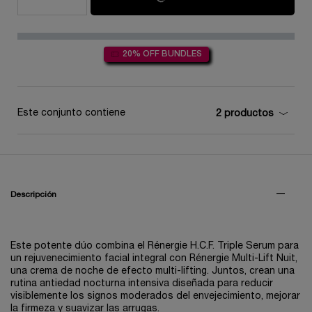
20% OFF BUNDLES
Este conjunto contiene
2 productos
PDP Tabs V3
Descripción
Este potente dúo combina el Rénergie H.C.F. Triple Serum para
un rejuvenecimiento facial integral con Rénergie Multi-Lift Nuit,
una crema de noche de efecto multi-lifting. Juntos, crean una
rutina antiedad nocturna intensiva diseñada para reducir
visiblemente los signos moderados del envejecimiento, mejorar
la firmeza y suavizar las arrugas.