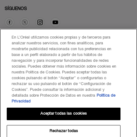
SÍGUENOS
Opción de compra
En L’Oréal utilizamos cookies propias y de terceros para
analizar nuestros servicios, con fines analíticos, para
mostrarte publicidad relacionada con tus preferencias en
€ - ES (ES)
base a un perfil elaborado a partir de tus hábitos de
navegación y para incorporar funcionalidades de redes
sociales. Puedes obtener más información sobre cookies en
nuestra Política de Cookies. Puedes aceptar todas las
cookies pulsando el botón “Aceptar” o configurarlas o
© Lancôme 2026
rechazar su uso pulsando el botón de “Configuración de
Cookies”. Puede consultar la información adicional y
detallada sobre Protección de Datos en nuestra
Política de
Privacidad
Aceptar todas las cookies
Mapa del Sitio
Black Friday
Términos de Uso
Política de Privacidad
Preguntas Frecuentes
Atención al Cliente
Contacta con nosotros
Política de Cookies
Rechazar todas
TÉRMINOS DE USO LANCOME.ES Y BYONDXR