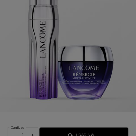
Cantidad
−
+
LOADING ...