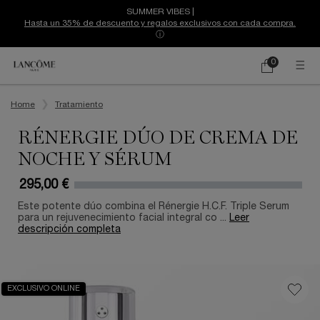
SUMMER VIBES |
Hasta un 35% de descuento y regalos exclusivos con cada compra.
ⓘ
0
Mi
0 producto
cesta
Contenido principal
Home
Tratamiento
RÉNERGIE DÚO DE CREMA DE
NOCHE Y SÉRUM
295,00 €
Este potente dúo combina el Rénergie H.C.F. Triple Serum
para un rejuvenecimiento facial integral co ...
Leer
descripción completa
EXCLUSIVO ONLINE