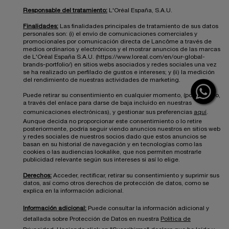
Responsable del tratamiento:
L'Oréal España, S.A.U.
Finalidades:
Las finalidades principales de tratamiento de sus datos
personales son: (i) el envío de comunicaciones comerciales y
promocionales por comunicación directa de Lancôme a través de
medios ordinarios y electrónicos y el mostrar anuncios de las marcas
de L'Oréal España S.A.U. (https://www.loreal.com/en/our-global-
brands-portfolio/) en sitios webs asociados y redes sociales una vez
se ha realizado un perfilado de gustos e intereses; y (ii) la medición
del rendimiento de nuestras actividades de marketing.
Puede retirar su consentimiento en cualquier momento, (por ejemplo,
a través del enlace para darse de baja incluido en nuestras
comunicaciones electrónicas), y gestionar sus preferencias
aquí
.
Aunque decida no proporcionar este consentimiento o lo retire
posteriormente, podría seguir viendo anuncios nuestros en sitios web
y redes sociales de nuestros socios dado que estos anuncios se
basan en su historial de navegación y en tecnologías como las
cookies o las audiencias lookalike, que nos permiten mostrarle
publicidad relevante según sus intereses si así lo elige.
Derechos:
Acceder, rectificar, retirar su consentimiento y suprimir sus
datos, así como otros derechos de protección de datos, como se
explica en la información adicional.
Información adicional:
Puede consultar la información adicional y
detallada sobre Protección de Datos en nuestra
Política de