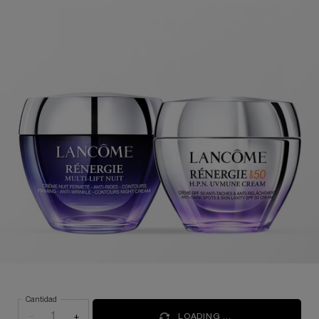
Cantidad
−
+
LOADING ...