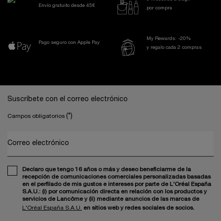
Envío gratuito desde 45€
por compra
My Rewards: -20%
Pago seguro con Apple Pay
y regalo cada 2 compras
Navegación a pie de página
Suscríbete con el correo electrónico
(*)
Campos obligatorios
Correo electrónico
Declaro que tengo 16 años o más y deseo beneficiarme de la
recepción de comunicaciones comerciales personalizadas basadas
en el perfilado de mis gustos e intereses por parte de L'Oréal España
S.A.U.: (i) por comunicación directa en relación con los productos y
servicios de Lancôme y (ii) mediante anuncios de las marcas de
L'Oréal España S.A.U.
en sitios web y redes sociales de socios.