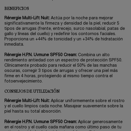
BENEFICIOS
Rénergie Multi-Lift Nuit:
Actúa por la noche para mejorar
significativamente la firmeza y densidad de la piel, reducir 5
tipos de arrugas (frente, entrecejo, surco nasolabial, patas de
gallo y líneas del cuello) y redefinir los contornos faciales.
Proporciona un +44% de tonicidad y un +34% de hidratación
inmediata.
Rénergie H.P.N. Uvmune SPF50 Cream:
Combina un alto
rendimiento antiedad con un espectro de protección SPF50.
Clínicamente probado para reducir el 50% de las manchas
oscuras, corregir 3 tipos de arrugas y ofrecer una piel más
firme en 4 horas, protegiendo al mismo tiempo contra el
fotoenvejecimiento.
CONSEJOS DE UTILIZACIÓN
Rénergie Multi-Lift Nuit:
Aplicar uniformemente sobre el rostro
y el cuello limpios cada noche. Masajear suavemente sobre la
piel hasta su total absorción.
Rénergie H.P.N. Uvmune SPF50 Cream:
Aplicar generosamente
en el rostro y el cuello cada mañana como último paso de tu