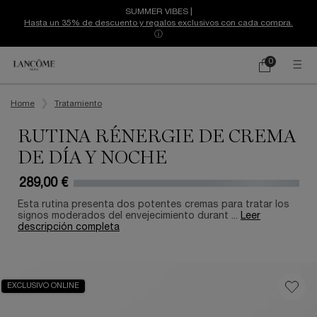
SUMMER VIBES |
Hasta un 35% de descuento y regalos exclusivos con cada compra.
ⓘ
0
Mi
0 producto
cesta
Contenido principal
Home
Tratamiento
RUTINA RÉNERGIE DE CREMA
DE DÍA Y NOCHE
289,00 €
Esta rutina presenta dos potentes cremas para tratar los
signos moderados del envejecimiento durant ...
Leer
descripción completa
EXCLUSIVO ONLINE