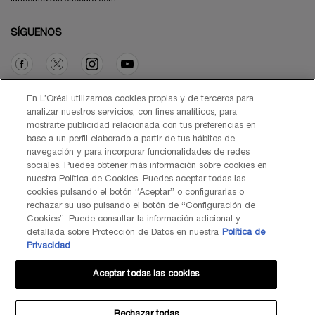
SÍGUENOS
Opción de compra
En L’Oréal utilizamos cookies propias y de terceros para
analizar nuestros servicios, con fines analíticos, para
mostrarte publicidad relacionada con tus preferencias en
€ - ES (ES)
base a un perfil elaborado a partir de tus hábitos de
navegación y para incorporar funcionalidades de redes
sociales. Puedes obtener más información sobre cookies en
nuestra Política de Cookies. Puedes aceptar todas las
cookies pulsando el botón “Aceptar” o configurarlas o
© Lancôme 2026
rechazar su uso pulsando el botón de “Configuración de
Cookies”. Puede consultar la información adicional y
detallada sobre Protección de Datos en nuestra
Política de
Privacidad
Aceptar todas las cookies
Mapa del Sitio
Black Friday
Términos de Uso
Política de Privacidad
Preguntas Frecuentes
Atención al Cliente
Contacta con nosotros
Política de Cookies
Rechazar todas