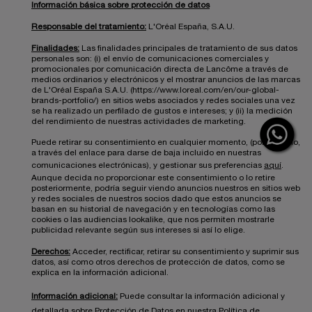
Información básica sobre protección de datos
Responsable del tratamiento:
L'Oréal España, S.A.U.
Finalidades:
Las finalidades principales de tratamiento de sus datos
personales son: (i) el envío de comunicaciones comerciales y
promocionales por comunicación directa de Lancôme a través de
medios ordinarios y electrónicos y el mostrar anuncios de las marcas
de L'Oréal España S.A.U. (https://www.loreal.com/en/our-global-
brands-portfolio/) en sitios webs asociados y redes sociales una vez
se ha realizado un perfilado de gustos e intereses; y (ii) la medición
del rendimiento de nuestras actividades de marketing.
Puede retirar su consentimiento en cualquier momento, (por ejemplo,
a través del enlace para darse de baja incluido en nuestras
comunicaciones electrónicas), y gestionar sus preferencias
aquí
.
Aunque decida no proporcionar este consentimiento o lo retire
posteriormente, podría seguir viendo anuncios nuestros en sitios web
y redes sociales de nuestros socios dado que estos anuncios se
basan en su historial de navegación y en tecnologías como las
cookies o las audiencias lookalike, que nos permiten mostrarle
publicidad relevante según sus intereses si así lo elige.
Derechos:
Acceder, rectificar, retirar su consentimiento y suprimir sus
datos, así como otros derechos de protección de datos, como se
explica en la información adicional.
Información adicional:
Puede consultar la información adicional y
detallada sobre Protección de Datos en nuestra
Política de