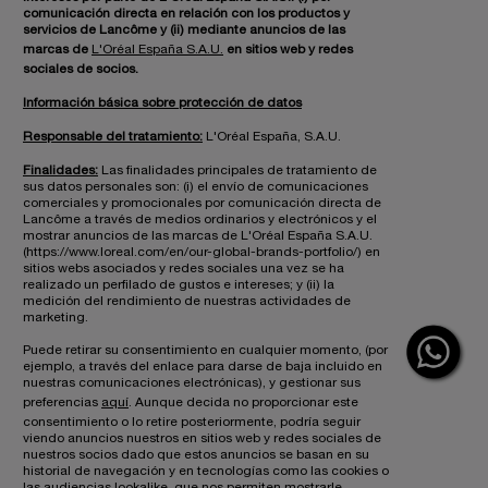
comunicación directa en relación con los productos y
servicios de Lancôme y (ii) mediante anuncios de las
marcas de
L'Oréal España S.A.U.
en sitios web y redes
sociales de socios.
Información básica sobre protección de datos
Responsable del tratamiento:
L'Oréal España, S.A.U.
Finalidades:
Las finalidades principales de tratamiento de
sus datos personales son: (i) el envío de comunicaciones
comerciales y promocionales por comunicación directa de
Lancôme a través de medios ordinarios y electrónicos y el
mostrar anuncios de las marcas de L'Oréal España S.A.U.
(https://www.loreal.com/en/our-global-brands-portfolio/) en
sitios webs asociados y redes sociales una vez se ha
realizado un perfilado de gustos e intereses; y (ii) la
medición del rendimiento de nuestras actividades de
marketing.
Puede retirar su consentimiento en cualquier momento, (por
ejemplo, a través del enlace para darse de baja incluido en
nuestras comunicaciones electrónicas), y gestionar sus
preferencias
aquí
. Aunque decida no proporcionar este
consentimiento o lo retire posteriormente, podría seguir
viendo anuncios nuestros en sitios web y redes sociales de
nuestros socios dado que estos anuncios se basan en su
historial de navegación y en tecnologías como las cookies o
las audiencias lookalike, que nos permiten mostrarle