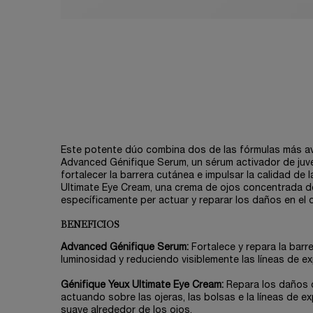
PDP Tabs V3
Este potente dúo combina dos de las fórmulas más 
Advanced Génifique Serum, un sérum activador de ju
fortalecer la barrera cutánea e impulsar la calidad de l
Ultimate Eye Cream, una crema de ojos concentrada d
específicamente per actuar y reparar los daños en el 
BENEFICIOS
Advanced Génifique Serum:
Fortalece y repara la barr
luminosidad y reduciendo visiblemente las líneas de ex
Génifique Yeux Ultimate Eye Cream:
Repara los daños 
actuando sobre las ojeras, las bolsas e la líneas de e
suave alrededor de los ojos.