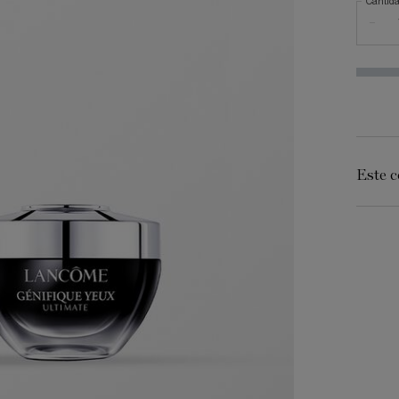
Cantid
−
Este c