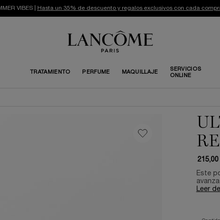
MER VIBES |
Hasta un 35% de descuento y regalos exclusivos con cada compr
SERVICIOS
TRATAMIENTO
PERFUME
MAQUILLAJE
ONLINE
UL
RE
215,00
Este p
avanza
Leer d