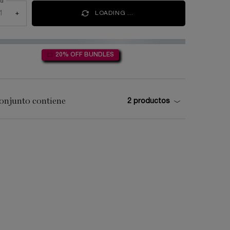
ad
+
LOADING ...
20% OFF BUNDLES
onjunto contiene
2 productos