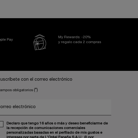
My Rewards: -20%
ple Pay
y regalo cada 2 compras
uscríbete con el correo electrónico
(*)
ampos obligatorios
orreo electrónico
Declaro que tengo 16 años o más y deseo beneficiarme de
la recepción de comunicaciones comerciales
personalizadas basadas en el perfilado de mis gustos e
intereses por parte de L'Oréal España S.A.U.: (i) por