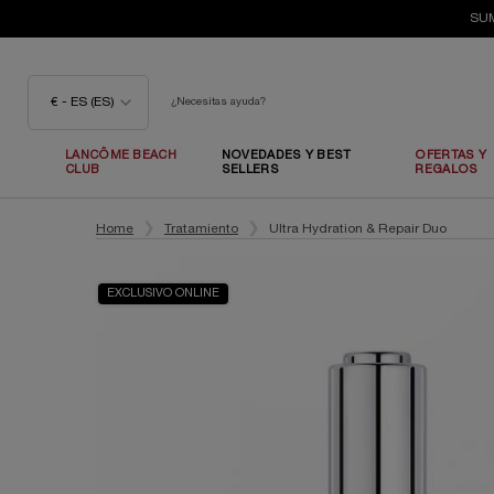
SUM
€ - ES (ES)
¿Necesitas ayuda?
LANCÔME BEACH
NOVEDADES Y BEST
OFERTAS Y
CLUB
SELLERS
REGALOS
Contenido principal
Home
Tratamiento
Ultra Hydration & Repair Duo
EXCLUSIVO ONLINE