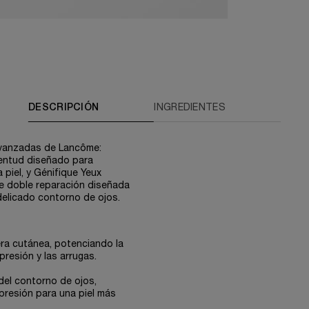
DESCRIPCIÓN
INGREDIENTES
avanzadas de Lancôme:
ventud diseñado para
a piel, y Génifique Yeux
e doble reparación diseñada
delicado contorno de ojos.
era cutánea, potenciando la
presión y las arrugas.
del contorno de ojos,
xpresión para una piel más