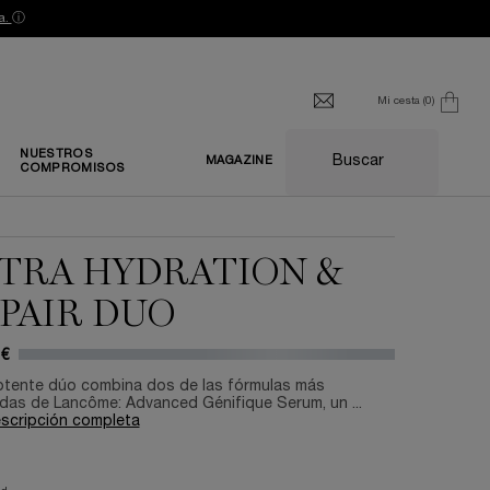
a.
ⓘ
Mi cesta
0
0 producto
NUESTROS
Buscar
MAGAZINE
COMPROMISOS
TRA HYDRATION &
PAIR DUO
 €
otente dúo combina dos de las fórmulas más
das de Lancôme: Advanced Génifique Serum, un ...
escripción completa