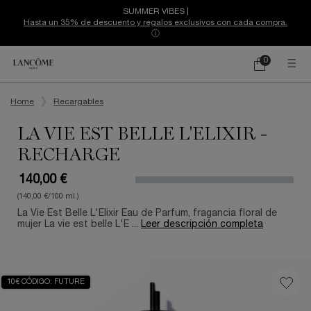
SUMMER VIBES |
Hasta un 35% de descuento y regalos exclusivos con cada compra.
ⓘ
0
Mi
0 producto
cesta
Contenido principal
Home
Recargables
LA VIE EST BELLE L'ELIXIR -
RECHARGE
140,00 €
(140,00 €/100 ml.)
La Vie Est Belle L'Elixir Eau de Parfum, fragancia floral de
mujer La vie est belle L'E ...
Leer descripción completa
10€ CÓDIGO: FUTURE