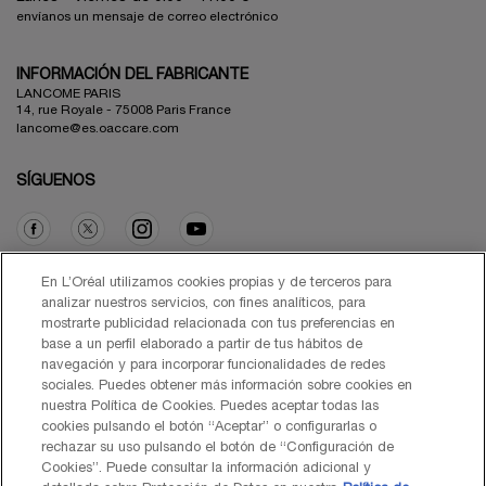
envíanos un mensaje de correo electrónico
INFORMACIÓN DEL FABRICANTE
LANCOME PARIS
14, rue Royale - 75008 Paris France
lancome@es.oaccare.com
SÍGUENOS
Opción de compra
En L’Oréal utilizamos cookies propias y de terceros para
analizar nuestros servicios, con fines analíticos, para
mostrarte publicidad relacionada con tus preferencias en
€ - ES (ES)
base a un perfil elaborado a partir de tus hábitos de
navegación y para incorporar funcionalidades de redes
sociales. Puedes obtener más información sobre cookies en
nuestra Política de Cookies. Puedes aceptar todas las
cookies pulsando el botón “Aceptar” o configurarlas o
© Lancôme 2026
rechazar su uso pulsando el botón de “Configuración de
Cookies”. Puede consultar la información adicional y