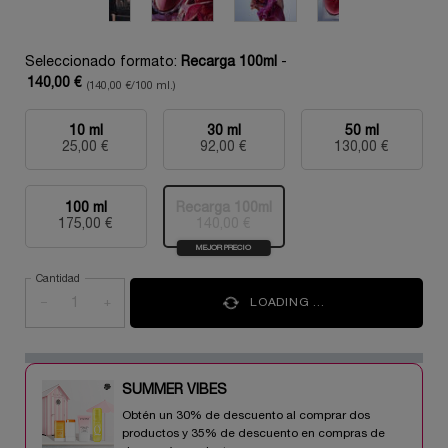
Seleccionado formato:
Recarga 100ml
-
140,00 €
(140,00 €/100 ml.)
10 ml
30 ml
50 ml
Selecionado
, 1 of 5
Selecionado
, 2 of 5
Selecionado
, 3 of 5
25,00 €
92,00 €
130,00 €
100 ml
Recarga 100ml
Selecionado
, 4 of 5
Selecionado
Esta variante del producto está a
, 5 of 5
175,00 €
140,00 €
MEJOR PRECIO
Cantidad
−
+
LOADING ...
SUMMER VIBES​
Obtén un 30% de descuento al comprar dos
productos y 35% de descuento en compras de