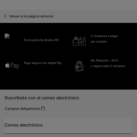
Volver a la página anterior
3 muestras a elegir
Envío gratuito desde 45€
por compra
My Rewards: -20%
Pago seguro con Apple Pay
y regalo cada 2 compras
Navegación a pie de página
Suscríbete con el correo electrónico
(*)
Campos obligatorios
Correo electrónico