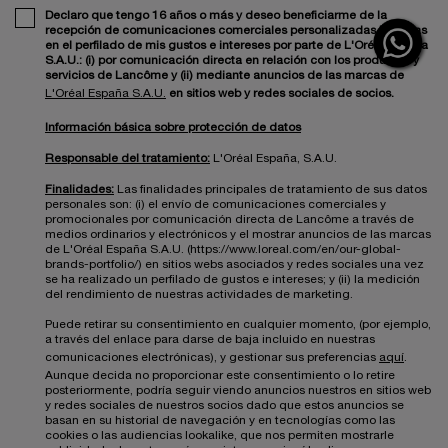
Declaro que tengo 16 años o más y deseo beneficiarme de la
recepción de comunicaciones comerciales personalizadas basadas
en el perfilado de mis gustos e intereses por parte de L'Oréal España
S.A.U.: (i) por comunicación directa en relación con los productos y
servicios de Lancôme y (ii) mediante anuncios de las marcas de
L'Oréal España S.A.U.
en sitios web y redes sociales de socios.
Información básica sobre protección de datos
Responsable del tratamiento:
L'Oréal España, S.A.U.
Finalidades:
Las finalidades principales de tratamiento de sus datos
personales son: (i) el envío de comunicaciones comerciales y
promocionales por comunicación directa de Lancôme a través de
medios ordinarios y electrónicos y el mostrar anuncios de las marcas
de L'Oréal España S.A.U. (https://www.loreal.com/en/our-global-
brands-portfolio/) en sitios webs asociados y redes sociales una vez
se ha realizado un perfilado de gustos e intereses; y (ii) la medición
del rendimiento de nuestras actividades de marketing.
Puede retirar su consentimiento en cualquier momento, (por ejemplo,
a través del enlace para darse de baja incluido en nuestras
comunicaciones electrónicas), y gestionar sus preferencias
aquí
.
Aunque decida no proporcionar este consentimiento o lo retire
posteriormente, podría seguir viendo anuncios nuestros en sitios web
y redes sociales de nuestros socios dado que estos anuncios se
basan en su historial de navegación y en tecnologías como las
cookies o las audiencias lookalike, que nos permiten mostrarle