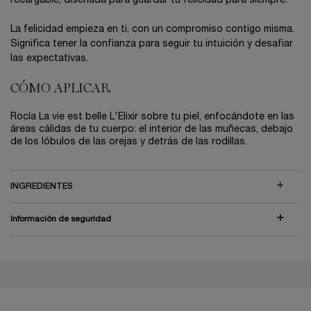
recargable, diseñada para guardar tu felicidad para siempre.​
La felicidad empieza en ti, con un compromiso contigo misma.
Significa tener la confianza para seguir tu intuición y desafiar
las expectativas.​
CÓMO APLICAR
Rocía La vie est belle L'Elixir sobre tu piel, enfocándote en las
áreas cálidas de tu cuerpo: el interior de las muñecas, debajo
de los lóbulos de las orejas y detrás de las rodillas.
INGREDIENTES
Información de seguridad
PDP Reviews
PDP You may also like