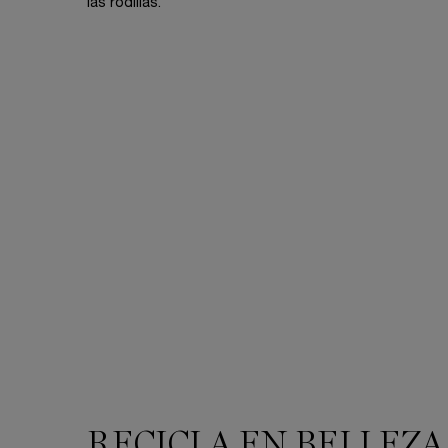
las rodillas.
PDP Reviews
PDP You may also like
RECICLA EN BELLEZA