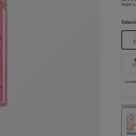
mujer La
Selecc
2
1
Cantid
−