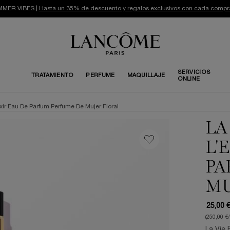
MER VIBES |
Hasta un 35% de descuento y regalos exclusivos con cada compr
SERVICIOS
TRATAMIENTO
PERFUME
MAQUILLAJE
ONLINE
lixir Eau De Parfum Perfume De Mujer Floral
LA
L'
PA
MU
25,00 
(250,00 €
La Vie 