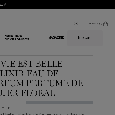
a.
ⓘ
Mi cesta
0
0 producto
NUESTROS
Buscar
MAGAZINE
COMPROMISOS
 VIE EST BELLE
ELIXIR EAU DE
RFUM PERFUME DE
JER FLORAL
€
/100 ml.)
Est Belle L'Elixir Eau de Parfum, fragancia floral de