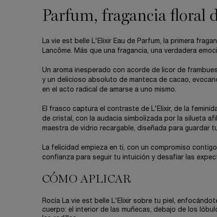
Parfum, fragancia floral 
La vie est belle L'Elixir Eau de Parfum, la primera fraga
Lancôme. Más que una fragancia, una verdadera emoció
Un aroma inesperado con acorde de licor de frambuesa
y un delicioso absoluto de manteca de cacao, evocand
en el acto radical de amarse a uno mismo.​
​ El frasco captura el contraste de L'Elixir, de la femin
de cristal, con la audacia simbolizada por la silueta af
maestra de vidrio recargable, diseñada para guardar tu 
La felicidad empieza en ti, con un compromiso contigo 
confianza para seguir tu intuición y desafiar las expect
CÓMO APLICAR
Rocía La vie est belle L'Elixir sobre tu piel, enfocándo
cuerpo: el interior de las muñecas, debajo de los lóbul