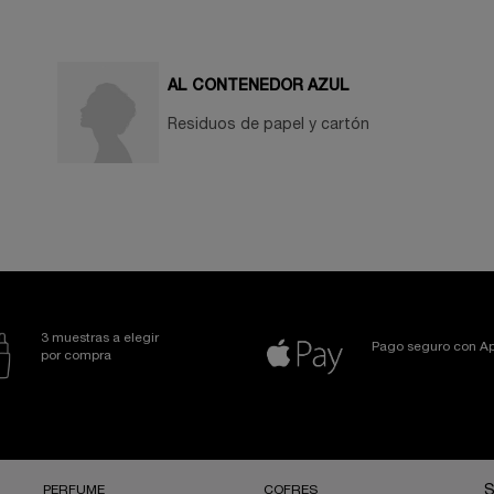
AL CONTENEDOR AZUL
Residuos de papel y cartón
3 muestras a elegir
Pago seguro con Ap
por compra
PERFUME
COFRES
S