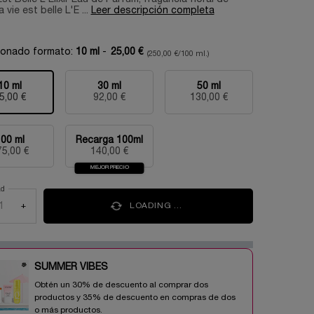
 vie est belle L'E ...
Leer descripción completa
ionado formato:
10 ml
-
25,00 €
(250,00 €/100 ml.)
10 ml
30 ml
50 ml
Selecionado
, 1 of 5
Selecionado
, 2 of 5
Selecionado
, 3 of 5
5,00 €
92,00 €
130,00 €
100 ml
Recarga 100ml
Selecionado
, 4 of 5
Selecionado
, 5 of 5
75,00 €
140,00 €
MEJOR PRECIO
ad
+
LOADING ...
SUMMER VIBES​
Obtén un 30% de descuento al comprar dos
productos y 35% de descuento en compras de dos
o más productos.​