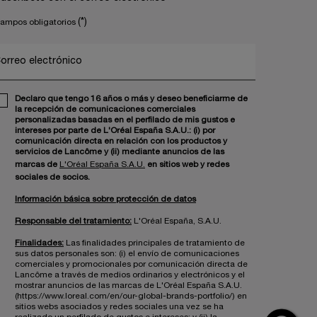
(*)
ampos obligatorios
orreo electrónico
Declaro que tengo 16 años o más y deseo beneficiarme de
la recepción de comunicaciones comerciales
personalizadas basadas en el perfilado de mis gustos e
intereses por parte de L'Oréal España S.A.U.: (i) por
comunicación directa en relación con los productos y
servicios de Lancôme y (ii) mediante anuncios de las
marcas de
L'Oréal España S.A.U.
en sitios web y redes
sociales de socios.
Información básica sobre protección de datos
Responsable del tratamiento:
L'Oréal España, S.A.U.
Finalidades:
Las finalidades principales de tratamiento de
sus datos personales son: (i) el envío de comunicaciones
comerciales y promocionales por comunicación directa de
Lancôme a través de medios ordinarios y electrónicos y el
mostrar anuncios de las marcas de L'Oréal España S.A.U.
(https://www.loreal.com/en/our-global-brands-portfolio/) en
sitios webs asociados y redes sociales una vez se ha