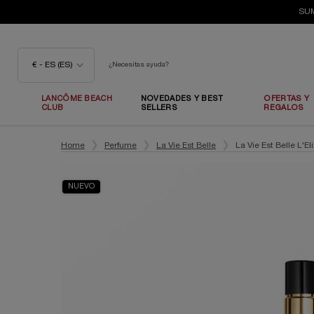
SUM
€ - ES (ES)
¿Necesitas ayuda?
LANCÔME BEACH
NOVEDADES Y BEST
OFERTAS Y
CLUB
SELLERS
REGALOS
Contenido principal
Home
Perfume
La Vie Est Belle
La Vie Est Belle L'E
NUEVO