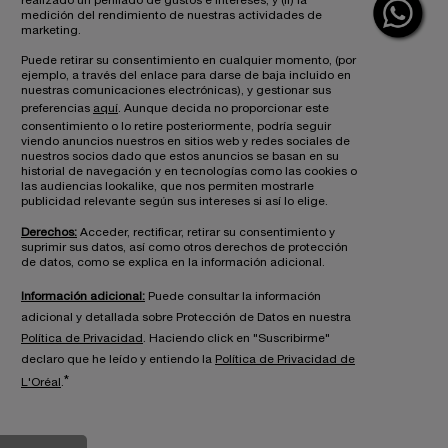
realizado un perfilado de gustos e intereses; y (ii) la
medición del rendimiento de nuestras actividades de
marketing.
Puede retirar su consentimiento en cualquier momento, (por
ejemplo, a través del enlace para darse de baja incluido en
nuestras comunicaciones electrónicas), y gestionar sus
preferencias
aquí
. Aunque decida no proporcionar este
consentimiento o lo retire posteriormente, podría seguir
viendo anuncios nuestros en sitios web y redes sociales de
nuestros socios dado que estos anuncios se basan en su
historial de navegación y en tecnologías como las cookies o
las audiencias lookalike, que nos permiten mostrarle
publicidad relevante según sus intereses si así lo elige.
Derechos:
Acceder, rectificar, retirar su consentimiento y
suprimir sus datos, así como otros derechos de protección
de datos, como se explica en la información adicional.
Información adicional:
Puede consultar la información
adicional y detallada sobre Protección de Datos en nuestra
Política de Privacidad
. Haciendo click en "Suscribirme"
declaro que he leído y entiendo la
Política de Privacidad de
*
L'Oréal
.