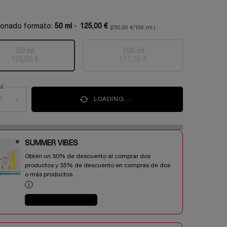
ionado formato:
50 ml
-
125,00 €
(250,00 €/100 ml.)
50 ml
100 ml
Selecionado
Esta variante del producto está agotada, {0}
, 1 of 2
Selecionado
Esta variante del producto 
, 2 of 2
125,00 €
177,00 €
ad
+
LOADING ...
SUMMER VIBES​
Obtén un 30% de descuento al comprar dos
productos y 35% de descuento en compras de dos
o más productos.​
ⓘ
COMPRAR AHORA