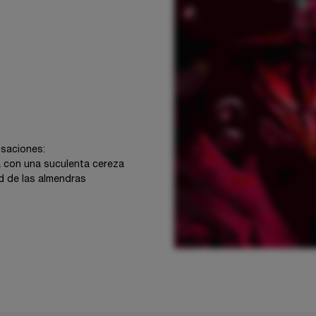
nsaciones:
a con una suculenta cereza
ad de las almendras