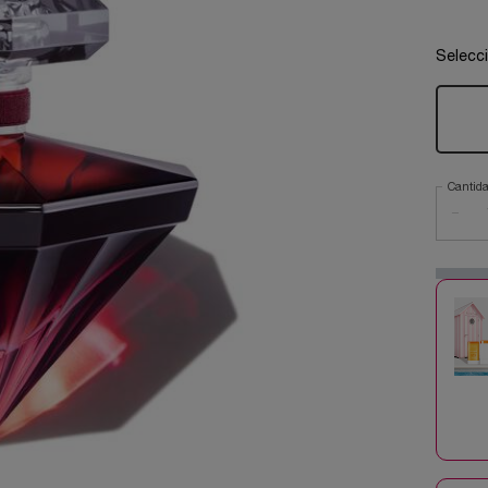
Selecc
Cantid
−