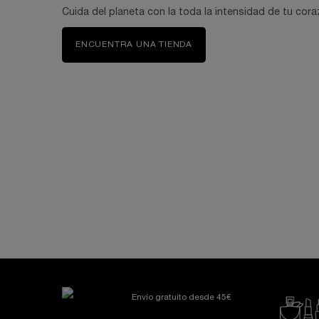
Cuida del planeta con la toda la intensidad de tu co
ENCUENTRA UNA TIENDA
Información de seguridad
PDP Reviews
Envío gratuito desde 45€