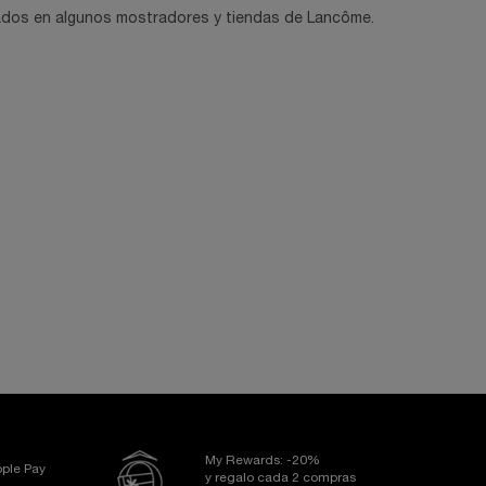
clados en algunos mostradores y tiendas de Lancôme.
My Rewards: -20%
ple Pay
y regalo cada 2 compras