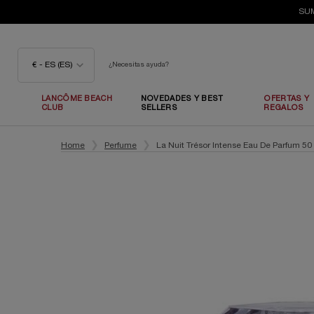
SUM
€ - ES (ES)
¿Necesitas ayuda?
LANCÔME BEACH
NOVEDADES Y BEST
OFERTAS Y
CLUB
SELLERS
REGALOS
Contenido principal
Home
Perfume
La Nuit Trésor Intense Eau De Parfum 50