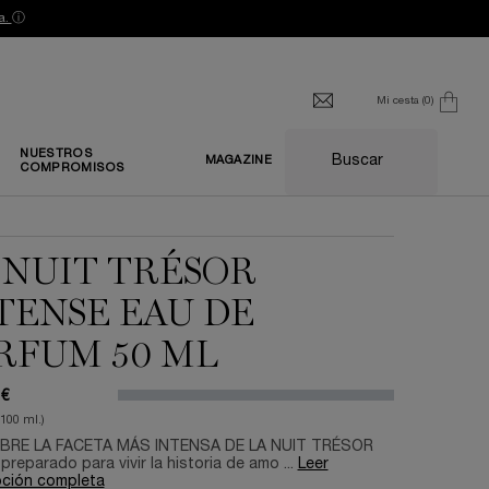
a.
ⓘ
Mi cesta
0
0 producto
NUESTROS
Buscar
MAGAZINE
COMPROMISOS
 NUIT TRÉSOR
TENSE EAU DE
RFUM 50 ML
 €
/100 ml.)
BRE LA FACETA MÁS INTENSA DE LA NUIT TRÉSOR
preparado para vivir la historia de amo ...
Leer
pción completa