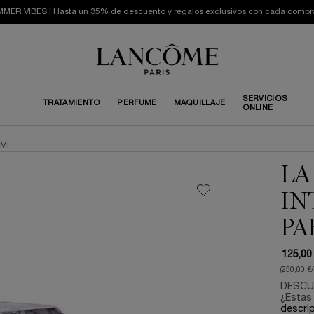
MER VIBES |
Hasta un 35% de descuento y regalos exclusivos con cada compr
SERVICIOS
TRATAMIENTO
PERFUME
MAQUILLAJE
ONLINE
 Ml
LA
IN
PA
125,00
(250,00 €
DESCU
¿Estas 
descri