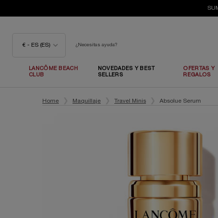
SUM
€ - ES (ES)
¿Necesitas ayuda?
LANCÔME BEACH
NOVEDADES Y BEST
OFERTAS Y
CLUB
SELLERS
REGALOS
Contenido principal
Home
Maquillaje
Travel Minis
Absolue Serum