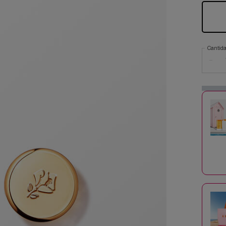
Cantid
−