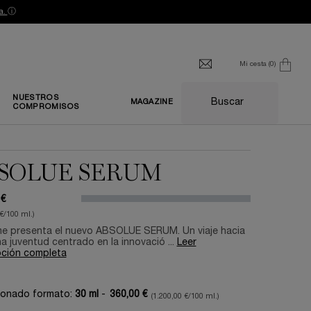
a.
ⓘ
Mi cesta
0
0 producto
NUESTROS
Buscar
MAGAZINE
COMPROMISOS
SOLUE SERUM
 €
 €/100 ml.)
e presenta el nuevo ABSOLUE SERUM. Un viaje hacia
na juventud centrado en la innovació ...
Leer
pción completa
ionado formato:
30 ml
-
360,00 €
(1.200,00 €/100 ml.)