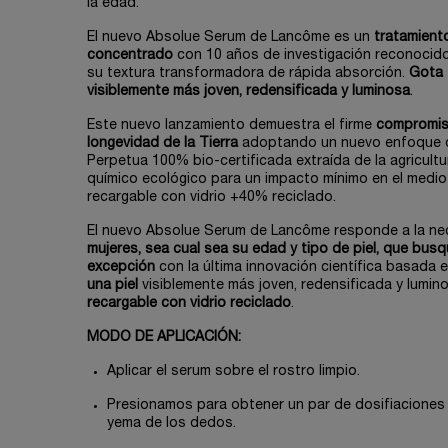
la edad.
El nuevo Absolue Serum de Lancôme es un
tratamiento
concentrado
con 10 años de investigación reconocido
su textura transformadora de rápida absorción.
Gota t
visiblemente más joven, redensificada y luminosa
.
Este nuevo lanzamiento demuestra el firme
compromis
longevidad de la Tierra
adoptando un nuevo enfoque de
Perpetua 100% bio-certificada extraída de la agricult
químico ecológico para un impacto mínimo en el medi
recargable con vidrio +40% reciclado.
El nuevo Absolue Serum de Lancôme responde a la n
mujeres, sea cual sea su edad y tipo de piel, que bus
excepción
con la última innovación científica basada 
una piel
visiblemente más joven, redensificada y lumin
recargable con vidrio reciclado
.
MODO DE APLICACIÓN:
Aplicar el serum sobre el rostro limpio.
Presionamos para obtener un par de dosifiaciones
yema de los dedos.