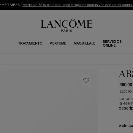
MER VIBES |
Hasta un 35% de descuento y regalos exclusivos con cada compr
SERVICIOS
TRATAMIENTO
PERFUME
MAQUILLAJE
ONLINE
AB
360,00
(1.200,00
Lancôm
la eter
descri
Selecc