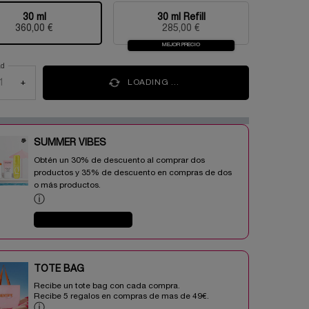
30 ml
30 ml Refill
Selecionado
, 1 of 2
Selecionado
, 2 of 2
360,00 €
285,00 €
MEJOR PRECIO
ad
+
LOADING ...
SUMMER VIBES​
Obtén un 30% de descuento al comprar dos
productos y 35% de descuento en compras de dos
o más productos.​
ⓘ
COMPRAR AHORA
TOTE BAG​​
Recibe un tote bag con cada compra.
Recibe 5 regalos en compras de mas de 49€.​
ⓘ