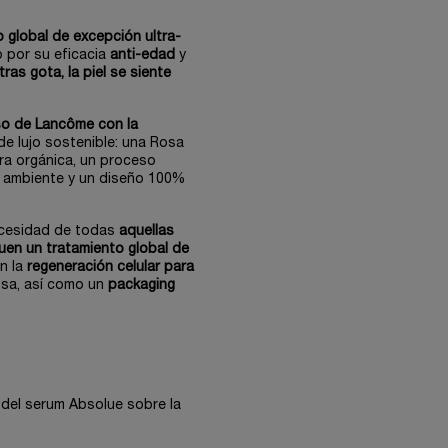
 global de excepción ultra-
 por su eficacia
anti-edad
y
ras gota, la piel se siente
o de Lancôme con la
 lujo sostenible: una Rosa
ura orgánica, un proceso
o ambiente y un diseño 100%
ecesidad de todas
aquellas
quen un tratamiento global de
en la
regeneración celular para
osa, así como un
packaging
 del serum Absolue sobre la