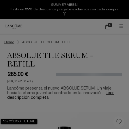
SUMMER VIBES |
Hasta un 35% de descuento y regalos exclusivos con cada compra.
ⓘ
0
Mi
0 producto
cesta
Contenido principal
Home
ABSOLUE THE SERUM - REFILL
ABSOLUE THE SERUM -
REFILL
285,00 €
(950,00 €/100 ml.)
Lancôme presenta el nuevo ABSOLUE SERUM. Un viaje
hacia la eterna juventud centrado en la innovació ...
Leer
descripción completa
10€ CÓDIGO: FUTURE