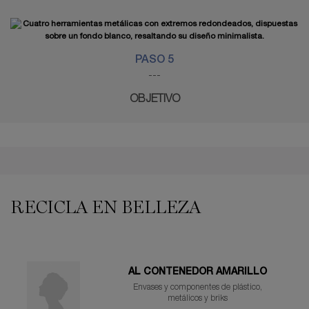
PASO 5
---
OBJETIVO
PDP Reviews
PDP You may also like
THE PERFECT ROUTINE
RECICLA EN BELLEZA
AL CONTENEDOR AMARILLO
Envases y componentes de plástico,
metálicos y briks