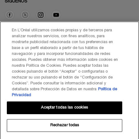
SÍGUENOS
Opción de compra
En L’Oréal utilizamos cookies propias y de terceros para
analizar nuestros servicios, con fines analíticos, para
mostrarte publicidad relacionada con tus preferencias en
€ - ES (ES)
base a un perfil elaborado a partir de tus hábitos de
navegación y para incorporar funcionalidades de redes
sociales. Puedes obtener más información sobre cookies en
nuestra Política de Cookies. Puedes aceptar todas las
cookies pulsando el botón “Aceptar” o configurarlas o
© Lancôme 2026
rechazar su uso pulsando el botón de “Configuración de
Cookies”. Puede consultar la información adicional y
detallada sobre Protección de Datos en nuestra
Política de
Privacidad
Aceptar todas las cookies
Mapa del Sitio
Black Friday
Términos de Uso
Política de Privacidad
Preguntas Frecuentes
Atención al Cliente
Contacta con nosotros
Política de Cookies
Rechazar todas
TÉRMINOS DE USO LANCOME.ES Y BYONDXR
Centro de configuración de cookies