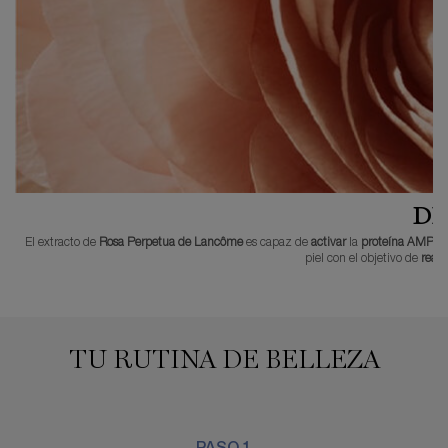
DE
El extracto de
Rosa Perpetua de Lancôme
es capaz de
activar
la
proteína AMPK
o
piel con el objetivo de
react
TU RUTINA DE BELLEZA