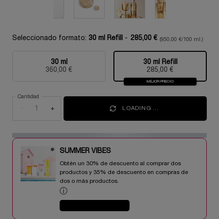
Seleccionado formato:
30 ml Refill
-
285,00 €
(950,00 €/100 ml.)
30 ml
30 ml Refill
Selecionado
, 1 of 2
Selecionado
, 2 of 2
360,00 €
285,00 €
MEJOR PRECIO
Cantidad
−
+
LOADING ...
SUMMER VIBES​
Obtén un 30% de descuento al comprar dos
productos y 35% de descuento en compras de
dos o más productos.​
ⓘ
COMPRAR AHORA