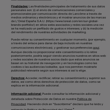
Finalidades:
Las finalidades principales de tratamiento de sus datos
personales son: (i) el envío de comunicaciones comerciales y
promocionales por comunicación directa de Lancôme a través de
medios ordinarios y electrónicos y el mostrar anuncios de las marcas
de L'Oréal España S.A.U. (https://www.loreal.com/en/our-global-
brands-portfolio/) en sitios webs asociados y redes sociales una vez
se ha realizado un perfilado de gustos e intereses; y (ii) la medición
del rendimiento de nuestras actividades de marketing.
Puede retirar su consentimiento en cualquier momento, (por ejemplo,
a través del enlace para darse de baja incluido en nuestras
comunicaciones electrónicas), y gestionar sus preferencias
aquí
.
Aunque decida no proporcionar este consentimiento o lo retire
posteriormente, podría seguir viendo anuncios nuestros en sitios web
y redes sociales de nuestros socios dado que estos anuncios se
basan en su historial de navegación y en tecnologías como las
cookies o las audiencias lookalike, que nos permiten mostrarle
publicidad relevante según sus intereses si así lo elige.
Derechos:
Acceder, rectificar, retirar su consentimiento y suprimir sus
datos, así como otros derechos de protección de datos, como se
explica en la información adicional.
Información adicional:
Puede consultar la información adicional y
detallada sobre Protección de Datos en nuestra
Política de
Privacidad
. Haciendo click en "Suscribirme" declaro que he leído y
*
entiendo la
Política de Privacidad de L'Oréal
.