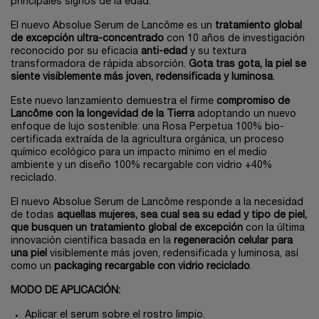
principales signos de la edad.
El nuevo Absolue Serum de Lancôme es un
tratamiento global
de excepción ultra-concentrado
con 10 años de investigación
reconocido por su eficacia
anti-edad
y su textura
transformadora de rápida absorción.
Gota tras gota, la piel se
siente visiblemente más joven, redensificada y luminosa
.
Este nuevo lanzamiento demuestra el firme
compromiso de
Lancôme con la longevidad de la Tierra
adoptando un nuevo
enfoque de lujo sostenible: una Rosa Perpetua 100% bio-
certificada extraída de la agricultura orgánica, un proceso
químico ecológico para un impacto mínimo en el medio
ambiente y un diseño 100% recargable con vidrio +40%
reciclado.
El nuevo Absolue Serum de Lancôme responde a la necesidad
de todas
aquellas mujeres, sea cual sea su edad y tipo de piel,
que busquen un tratamiento global de excepción
con la última
innovación científica basada en la
regeneración celular para
una piel
visiblemente más joven, redensificada y luminosa, así
como un
packaging recargable con vidrio reciclado
.
MODO DE APLICACIÓN:
Aplicar el serum sobre el rostro limpio.