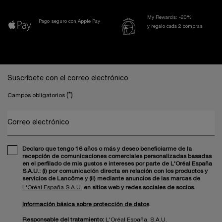
My Rewards: -20%
Pago seguro con Apple Pay
y regalo cada 2 compras
Navegación a pie de página
Suscríbete con el correo electrónico
(*)
Campos obligatorios
Correo electrónico
Declaro que tengo 16 años o más y deseo beneficiarme de la
recepción de comunicaciones comerciales personalizadas basadas
en el perfilado de mis gustos e intereses por parte de L'Oréal España
S.A.U.: (i) por comunicación directa en relación con los productos y
servicios de Lancôme y (ii) mediante anuncios de las marcas de
L'Oréal España S.A.U.
en sitios web y redes sociales de socios.
Información básica sobre protección de datos
Responsable del tratamiento:
L'Oréal España, S.A.U.